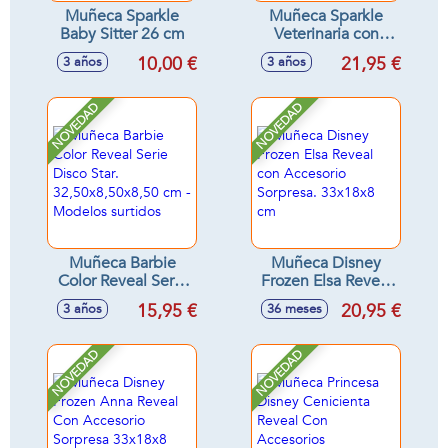
Muñeca Sparkle
Muñeca Sparkle
Baby Sitter 26 cm
Veterinaria con
clínica o Pastelera
10,00 €
21,95 €
3 años
3 años
con cocina 26 cm -
Modelos surtidos
NOVEDAD
NOVEDAD
Muñeca Barbie
Muñeca Disney
Color Reveal Serie
Frozen Elsa Reveal
Disco Star.
con Accesorio
15,95 €
20,95 €
3 años
36 meses
32,50x8,50x8,50
Sorpresa. 33x18x8
cm - Modelos
cm
surtidos
NOVEDAD
NOVEDAD