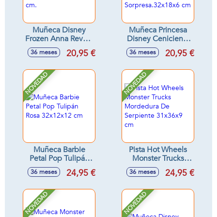
Muñeca Disney
Muñeca Princesa
Frozen Anna Reveal
Disney Cenicienta
Con Accesorio
Reveal Con
20,95 €
20,95 €
36 meses
36 meses
Sorpresa 33x18x8
Accesorios
cm.
Sorpresa.32x18x6
cm
NOVEDAD
NOVEDAD
Muñeca Barbie
Pista Hot Wheels
Petal Pop Tulipán
Monster Trucks
Rosa 32x12x12 cm
Mordedura De
24,95 €
24,95 €
36 meses
36 meses
Serpiente 31x36x9
cm
NOVEDAD
NOVEDAD