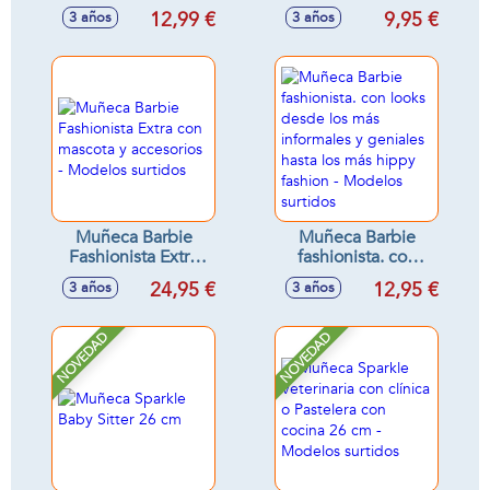
ultima moda -
Unicornio, con pelo
12,99 €
9,95 €
3 años
3 años
Modelos surtidos
arcoíris y accesorios
fantasía.
Muñeca Barbie
Muñeca Barbie
Fashionista Extra
fashionista. con
con mascota y
looks desde los
24,95 €
12,95 €
3 años
3 años
accesorios -
más informales y
Modelos surtidos
geniales hasta los
más hippy fashion -
NOVEDAD
NOVEDAD
Modelos surtidos