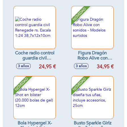
Mismo! (Figura No
Extraible) 19 Cm
NOVEDAD
Coche radio control
Figura Dragón
guardia civil
Robo Alive con
Renegade rs.
sonidos - Modelos
24,95 €
34,95 €
3 años
3 años
Escala 1:24
surtidos
38,7x12x10cm
NOVEDAD
NOVEDAD
Bola Hypergel X-
Busto Sparkle Girlz