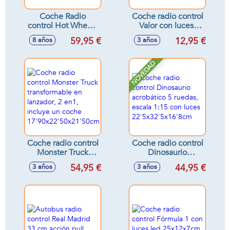
Coche Radio
Coche radio control
control Hot Wheels
Valor con luces,
Monster Trucks
bateria y USB
59,95 €
12,95 €
8 años
3 años
Tiger Shark. Escala
25x13cm -
1:15, 2.4Ghz.
Modelos surtidos
NOVEDAD
Coche radio control
Coche radio control
Monster Truck
Dinosaurio
transformable en
acrobático 5
54,95 €
44,95 €
3 años
3 años
lanzador, 2 en1,
ruedas, escala 1:15
incluye un coche
con luces
17'90x22'50x21'50cm
22'5x32'5x16'8cm