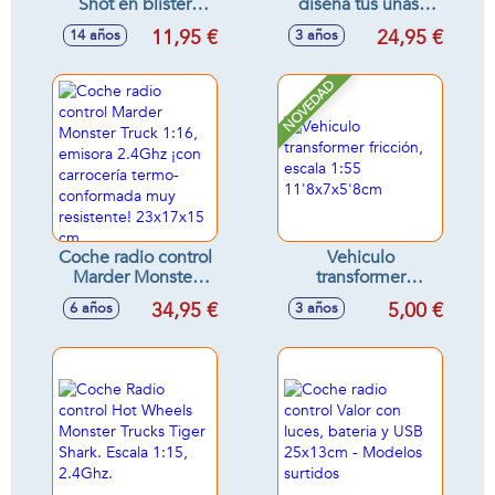
Shot en blister
diseña tus uñas,
(20.000 bolas de
incluye accesorios,
11,95 €
24,95 €
14 años
3 años
gel) 12cm
25cm
NOVEDAD
Coche radio control
Vehiculo
Marder Monster
transformer
Truck 1:16, emisora
fricción, escala 1:55
34,95 €
5,00 €
6 años
3 años
2.4Ghz ¡con
11'8x7x5'8cm
carrocería termo-
conformada muy
resistente!
23x17x15 cm