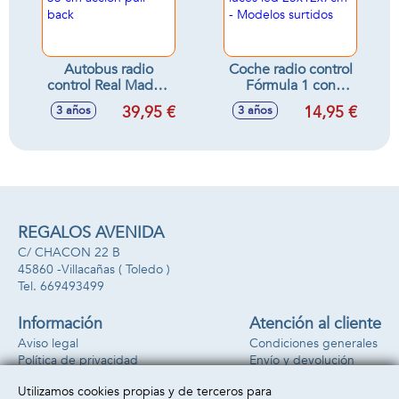
Autobus radio
Coche radio control
control Real Madrid
Fórmula 1 con
33 cm acción pull
luces led
39,95 €
14,95 €
3 años
3 años
back
25x12x7cm -
Modelos surtidos
REGALOS AVENIDA
C/ CHACON 22 B
45860 -
Villacañas
( Toledo )
669493499
Información
Atención al cliente
Aviso legal
Condiciones generales
Política de privacidad
Envío y devolución
Política de cookies
Contacto
Utilizamos cookies propias y de terceros para
Formas de pago