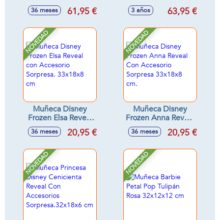
toquilla 42 cm
cambiador 42cm
61,95 €
63,95 €
36 meses
3 años
NOVEDAD
NOVEDAD
Muñeca Disney
Muñeca Disney
Frozen Elsa Reveal
Frozen Anna Reveal
con Accesorio
Con Accesorio
20,95 €
20,95 €
36 meses
36 meses
Sorpresa. 33x18x8
Sorpresa 33x18x8
cm
cm.
NOVEDAD
NOVEDAD