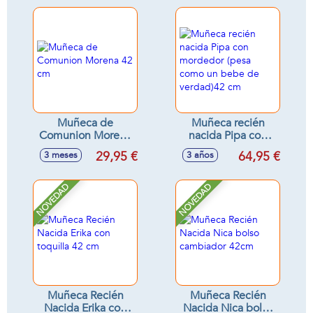
Muñeca de
Muñeca recién
Comunion Morena
nacida Pipa con
42 cm
mordedor (pesa
29,95 €
64,95 €
3 meses
3 años
como un bebe de
verdad)42 cm
NOVEDAD
NOVEDAD
Muñeca Recién
Muñeca Recién
Nacida Erika con
Nacida Nica bolso