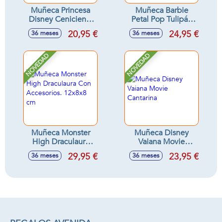
Muñeca Princesa
Muñeca Barbie
Disney Cenicienta
Petal Pop Tulipán
Reveal Con
Rosa 32x12x12 cm
20,95 €
24,95 €
36 meses
36 meses
Accesorios
Sorpresa.32x18x6
cm
NOVEDAD
NOVEDAD
Muñeca Monster
Muñeca Disney
High Draculaura
Vaiana Movie
Con Accesorios.
Cantarina
29,95 €
23,95 €
36 meses
36 meses
12x8x8 cm