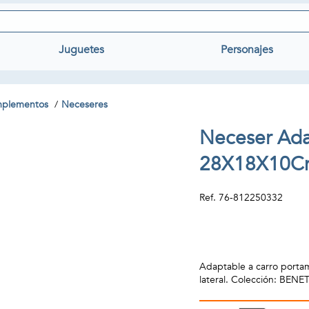
Juguetes
Personajes
omplementos
Neceseres
Neceser Ada
28X18X10C
Ref.
76-812250332
Adaptable a carro portamo
lateral. Colección: B