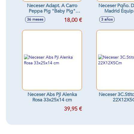
Neceser Adapt. A Carro
Neceser Pqño. D
Peppa Pig "Baby Pig"
Madrid Equip
26X16X9Cm
22x10x8
18,00 €
36 meses
3 años
Neceser Abs Pjl Alenka
Neceser 3C.Stitc
Rosa 33x25x14 cm
22X12X5
39,95 €