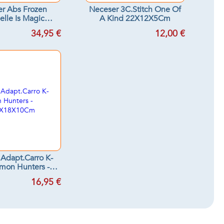
r Abs Frozen
Neceser 3C.Stitch One Of
lle Is Magic
A Kind 22X12X5Cm
x21x15 cm
34,95 €
12,00 €
Adapt.Carro K-
mon Hunters -
X 28X18X10Cm
16,95 €