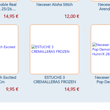
oble Real
Neceser Aloha Stitch
Necese
. 25/26
Arende
 Cm
29
14,95 €
12,00 €
h Excited
ESTUCHE 3
Neceser 
Cm
CREMALLERAS FROZEN
Pop De
Huntr/
9,95 €
14,95 €