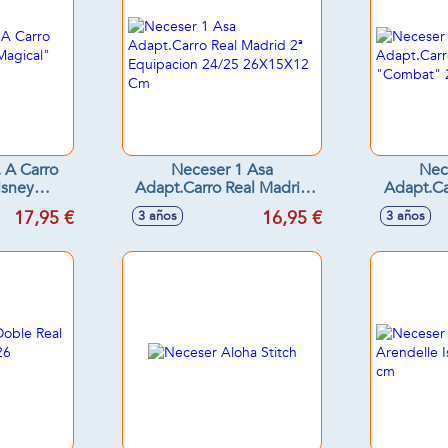
 A Carro
Neceser 1 Asa
Nec
isney
Adapt.Carro Real Madrid
Adapt.Ca
6X16X9
2ª Equipacion 24/25
"Combat
17,95 €
16,95 €
3 años
3 años
26X15X12 Cm