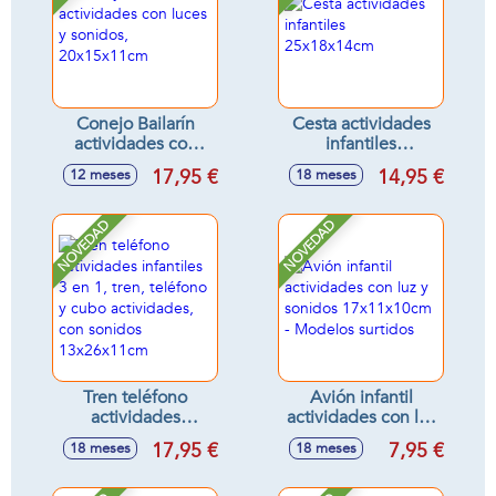
Conejo Bailarín
Cesta actividades
actividades con
infantiles
luces y sonidos,
25x18x14cm
17,95 €
14,95 €
12 meses
18 meses
20x15x11cm
NOVEDAD
NOVEDAD
Tren teléfono
Avión infantil
actividades
actividades con luz
infantiles 3 en 1,
y sonidos
17,95 €
7,95 €
18 meses
18 meses
tren, teléfono y
17x11x10cm -
cubo actividades,
Modelos surtidos