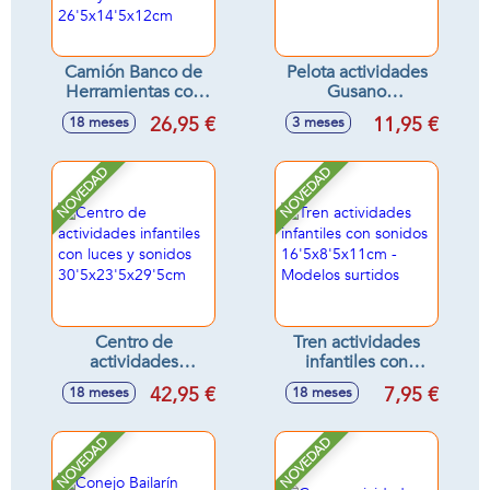
Camión Banco de
Pelota actividades
Herramientas con
Gusano
taladro y
15'5x16'3x15'5cm
26,95 €
11,95 €
18 meses
3 meses
accesorios, luces y
sonidos
26'5x14'5x12cm
NOVEDAD
NOVEDAD
Centro de
Tren actividades
actividades
infantiles con
infantiles con luces
sonidos
42,95 €
7,95 €
18 meses
18 meses
y sonidos
16'5x8'5x11cm -
30'5x23'5x29'5cm
Modelos surtidos
NOVEDAD
NOVEDAD