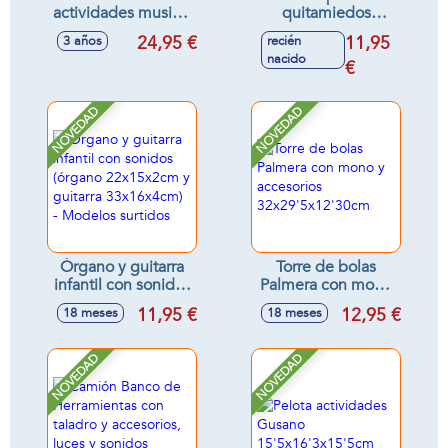
actividades musical
quitamiedos
40x32 cm
Unicornio o León,
24,95 €
11,95
3 años
recién
tentetieso con
nacido
luces y sonidos
€
relajantes
11x18x9cm -
NOVEDAD
NOVEDAD
Modelos surtidos
Órgano y guitarra
Torre de bolas
infantil con sonidos
Palmera con mono
(órgano
y accesorios
11,95 €
12,95 €
18 meses
18 meses
22x15x2cm y
32x29'5x12'30cm
guitarra
33x16x4cm) -
NOVEDAD
NOVEDAD
Modelos surtidos