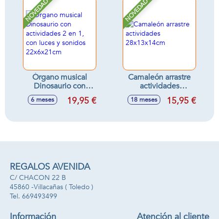
con sonidos
NOVEDAD
NOVEDAD
13x26x11cm
Órgano musical
Camaleón arrastre
Dinosaurio con
actividades
actividades 2 en 1,
28x13x14cm
19,95 €
15,95 €
6 meses
18 meses
con luces y sonidos
22x6x21cm
REGALOS AVENIDA
C/ CHACON 22 B
45860 -
Villacañas
( Toledo )
669493499
Información
Atención al cliente