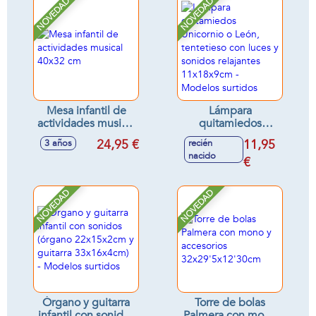
NOVEDAD
NOVEDAD
Mesa infantil de
Lámpara
actividades musical
quitamiedos
40x32 cm
Unicornio o León,
24,95 €
11,95
3 años
recién
tentetieso con
nacido
luces y sonidos
€
relajantes
11x18x9cm -
NOVEDAD
NOVEDAD
Modelos surtidos
Órgano y guitarra
Torre de bolas
infantil con sonidos
Palmera con mono