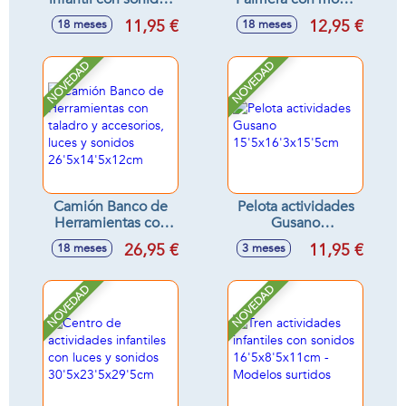
(órgano
y accesorios
11,95 €
12,95 €
18 meses
18 meses
22x15x2cm y
32x29'5x12'30cm
guitarra
33x16x4cm) -
NOVEDAD
NOVEDAD
Modelos surtidos
Camión Banco de
Pelota actividades
Herramientas con
Gusano
taladro y
15'5x16'3x15'5cm
26,95 €
11,95 €
18 meses
3 meses
accesorios, luces y
sonidos
26'5x14'5x12cm
NOVEDAD
NOVEDAD