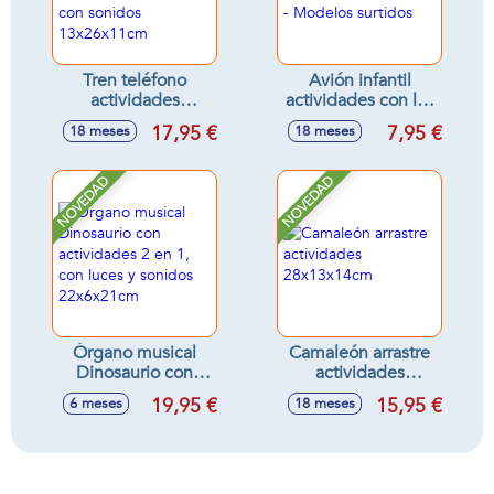
Tren teléfono
Avión infantil
actividades
actividades con luz
infantiles 3 en 1,
y sonidos
17,95 €
7,95 €
18 meses
18 meses
tren, teléfono y
17x11x10cm -
cubo actividades,
Modelos surtidos
con sonidos
NOVEDAD
NOVEDAD
13x26x11cm
Órgano musical
Camaleón arrastre
Dinosaurio con
actividades
actividades 2 en 1,
28x13x14cm
19,95 €
15,95 €
6 meses
18 meses
con luces y sonidos
22x6x21cm