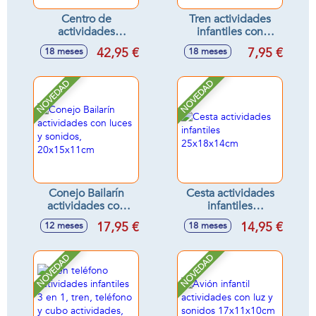
Centro de
Tren actividades
actividades
infantiles con
infantiles con luces
sonidos
42,95 €
7,95 €
18 meses
18 meses
y sonidos
16'5x8'5x11cm -
30'5x23'5x29'5cm
Modelos surtidos
NOVEDAD
NOVEDAD
Conejo Bailarín
Cesta actividades
actividades con
infantiles
luces y sonidos,
25x18x14cm
17,95 €
14,95 €
12 meses
18 meses
20x15x11cm
NOVEDAD
NOVEDAD