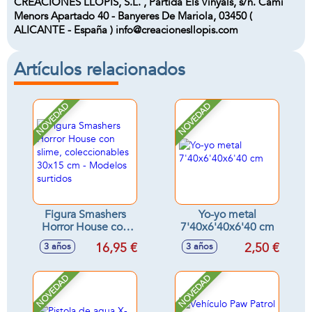
CREACIONES LLOPIS, S.L. , Partida Els Vinyals, s/n. Camí
Menors Apartado 40 - Banyeres De Mariola, 03450 (
ALICANTE - España ) info@creacionesllopis.com
Artículos relacionados
NOVEDAD
NOVEDAD
Figura Smashers
Yo-yo metal
Horror House con
7'40x6'40x6'40 cm
slime,
16,95 €
2,50 €
3 años
3 años
coleccionables
30x15 cm -
Modelos surtidos
NOVEDAD
NOVEDAD