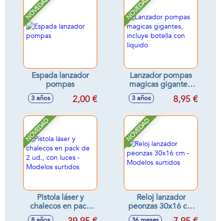
NOVEDAD
NOVEDAD
Espada lanzador
Lanzador pompas
pompas
magicas gigantes,
incluye botella con
2,00 €
8,95 €
3 años
3 años
líquido
NOVEDAD
NOVEDAD
Pistola láser y
Reloj lanzador
chalecos en pack
peonzas 30x16 cm
de 2 ud., con luces
- Modelos surtidos
8 años
36 meses