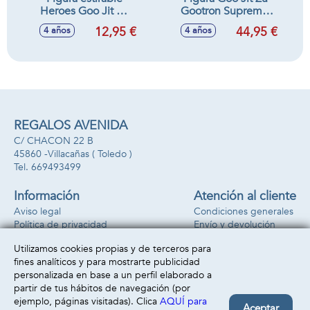
Heroes Goo Jit Zu
Gootron Supremo.
Meteor Madness
Con 35 efectos de
12,95 €
44,95 €
4 años
4 años
22x15x8 cm -
luz y sonido.
Modelos surtidos
15x22x8 cm
REGALOS AVENIDA
C/ CHACON 22 B
45860 -
Villacañas
( Toledo )
669493499
Información
Atención al cliente
Aviso legal
Condiciones generales
Política de privacidad
Envío y devolución
Política de cookies
Contacto
Utilizamos cookies propias y de terceros para
Formas de pago
fines analíticos y para mostrarte publicidad
personalizada en base a un perfil elaborado a
partir de tus hábitos de navegación (por
ejemplo, páginas visitadas). Clica
AQUÍ para
Aceptar