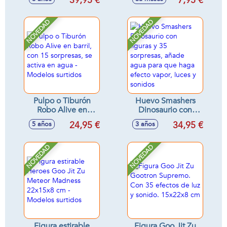
39,95 €
7,95 €
- Modelos surtidos
NOVEDAD
NOVEDAD
Pulpo o Tiburón
Huevo Smashers
Robo Alive en
Dinosaurio con
barril, con 15
figuras y 35
24,95 €
34,95 €
5 años
3 años
sorpresas, se activa
sorpresas, añade
en agua - Modelos
agua para que
surtidos
haga efecto vapor,
NOVEDAD
NOVEDAD
luces y sonidos
Figura estirable
Figura Goo Jit Zu