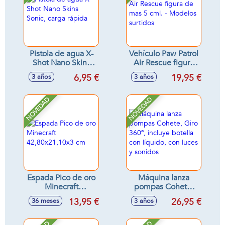
Pistola de agua X-
Vehículo Paw Patrol
Shot Nano Skins
Air Rescue figura
Sonic, carga rápida
de mas 5 cml. -
6,95 €
19,95 €
3 años
3 años
Modelos surtidos
NOVEDAD
NOVEDAD
Espada Pico de oro
Máquina lanza
Minecraft
pompas Cohete,
42,80x21,10x3 cm
Giro 360º, incluye
13,95 €
26,95 €
36 meses
3 años
botella con líquido,
con luces y sonidos