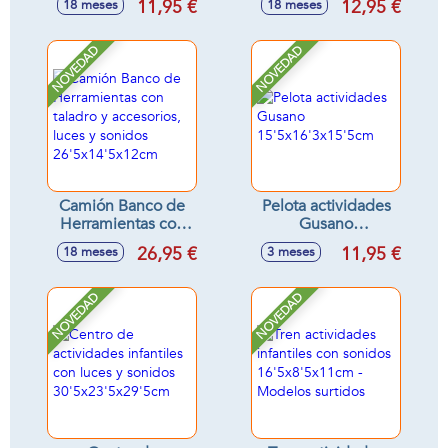
11,95 €
12,95 €
18 meses
18 meses
22x15x2cm y
32x29'5x12'30cm
guitarra
33x16x4cm) -
NOVEDAD
NOVEDAD
Modelos surtidos
Camión Banco de
Pelota actividades
Herramientas con
Gusano
taladro y
15'5x16'3x15'5cm
26,95 €
11,95 €
18 meses
3 meses
accesorios, luces y
sonidos
26'5x14'5x12cm
NOVEDAD
NOVEDAD