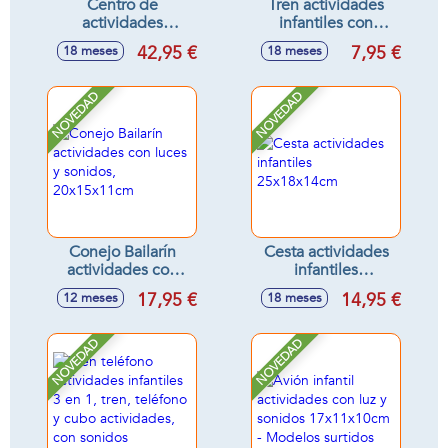
Centro de
Tren actividades
actividades
infantiles con
infantiles con luces
sonidos
42,95 €
7,95 €
18 meses
18 meses
y sonidos
16'5x8'5x11cm -
30'5x23'5x29'5cm
Modelos surtidos
NOVEDAD
NOVEDAD
Conejo Bailarín
Cesta actividades
actividades con
infantiles
luces y sonidos,
25x18x14cm
17,95 €
14,95 €
12 meses
18 meses
20x15x11cm
NOVEDAD
NOVEDAD