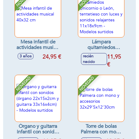
Mesa infantil de
Lámpara
actividades musical
quitamiedos
40x32 cm
Unicornio o León,
24,95 €
11,95
3 años
recién
tentetieso con
nacido
luces y sonidos
€
relajantes
11x18x9cm -
NOVEDAD
NOVEDAD
Modelos surtidos
Órgano y guitarra
Torre de bolas
infantil con sonidos
Palmera con mono
(órgano
y accesorios