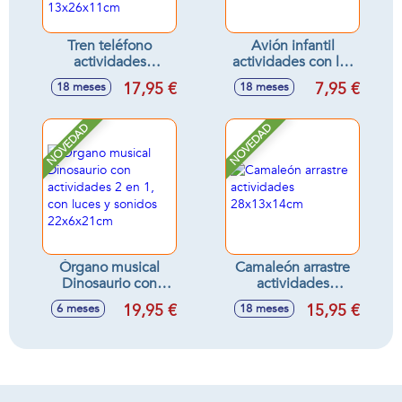
Tren teléfono
Avión infantil
actividades
actividades con luz
infantiles 3 en 1,
y sonidos
17,95 €
7,95 €
18 meses
18 meses
tren, teléfono y
17x11x10cm -
cubo actividades,
Modelos surtidos
con sonidos
NOVEDAD
NOVEDAD
13x26x11cm
Órgano musical
Camaleón arrastre
Dinosaurio con
actividades
actividades 2 en 1,
28x13x14cm
19,95 €
15,95 €
6 meses
18 meses
con luces y sonidos
22x6x21cm