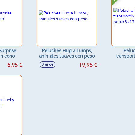
Surprise
Peluches Hug a Lumps,
Peluc
n cono
animales suaves con peso
transpor
perr
6,95 €
19,95 €
3 años