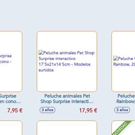
Surprise
Peluche animales Pet
Peluche
en cono -
Shop Surprise interactivo
Rainbow
tidos
17'5x21x14'5cm -
7,95 €
17,95 €
3 años
3 años
Modelos surtidos
NOVEDAD