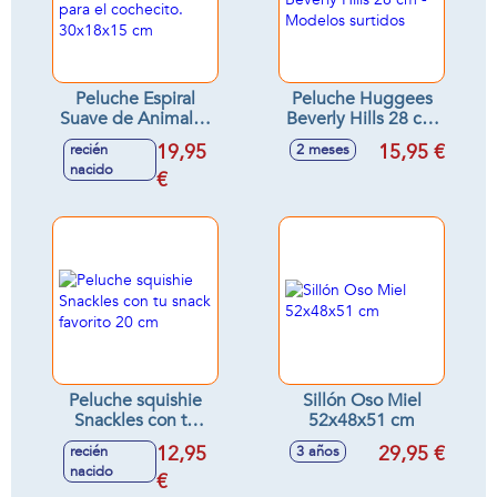
Peluche Espiral
Peluche Huggees
Suave de Animales
Beverly Hills 28 cm
para el cochecito.
- Modelos surtidos
19,95
15,95 €
recién
2 meses
30x18x15 cm
nacido
€
Peluche squishie
Sillón Oso Miel
Snackles con tu
52x48x51 cm
snack favorito 20
12,95
29,95 €
recién
3 años
cm
nacido
€