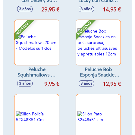
con bebé y 30
Lucky con Corazón
sorpresas -
80 Cm - Modelos
29,95 €
14,95 €
3 años
3 años
Modelos surtidos
surtidos
NOVEDAD
NOVEDAD
Peluche
Peluche Bob
Squishmallows 20
Esponja Snackles
cm - Modelos
en bola sorpresa,
9,95 €
12,95 €
3 años
3 años
surtidos
peluches
ultrasuaves y
apretujables 12cm