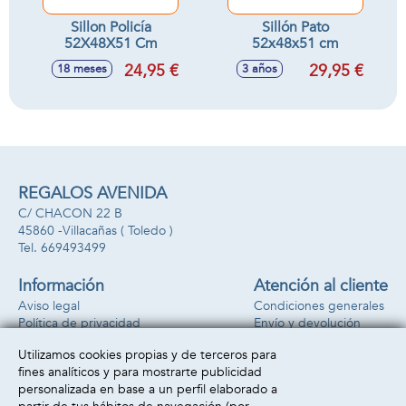
Sillon Policía
Sillón Pato
52X48X51 Cm
52x48x51 cm
24,95 €
29,95 €
18 meses
3 años
REGALOS AVENIDA
C/ CHACON 22 B
45860 -
Villacañas
( Toledo )
669493499
Información
Atención al cliente
Aviso legal
Condiciones generales
Política de privacidad
Envío y devolución
Política de cookies
Contacto
Utilizamos cookies propias y de terceros para
Formas de pago
fines analíticos y para mostrarte publicidad
personalizada en base a un perfil elaborado a