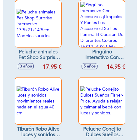
accesorios
cancioness y
melodías.
17,5x15,4x10 cm
Peluche animales
Pingüino
Pet Shop Surprise
Interactivo Con
interactivo
Accesorios
17,95 €
14,95 €
3 años
5 años
17'5x21x14'5cm -
¡Límpialos Y Ponles
Modelos surtidos
Los Accesorios! Se
Les Ilumina El
Corazón De
Diferentes Colores
16X14.50X6 CM -
Modelos surtidos
Tiburón Robo Alive
Peluche Conejito
luces y sonidos
Dulces Sueños