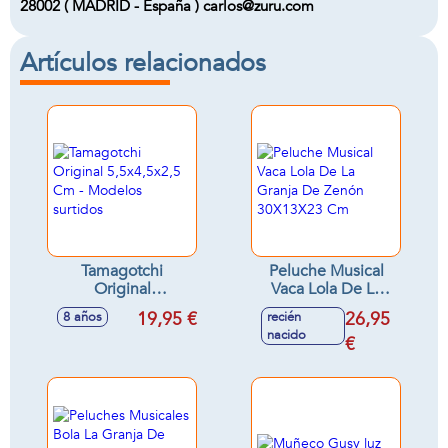
28002 ( MADRID - España ) carlos@zuru.com
Artículos relacionados
Tamagotchi
Peluche Musical
Original
Vaca Lola De La
5,5x4,5x2,5 Cm -
Granja De Zenón
19,95 €
26,95
8 años
recién
Modelos surtidos
30X13X23 Cm
nacido
€