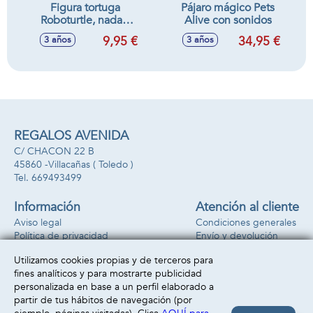
Figura tortuga
Pájaro mágico Pets
Roboturtle, nada y
Alive con sonidos
camina 7x9x9cm
9,95 €
34,95 €
3 años
3 años
REGALOS AVENIDA
C/ CHACON 22 B
45860 -
Villacañas
( Toledo )
669493499
Información
Atención al cliente
Aviso legal
Condiciones generales
Política de privacidad
Envío y devolución
Política de cookies
Contacto
Utilizamos cookies propias y de terceros para
Formas de pago
fines analíticos y para mostrarte publicidad
personalizada en base a un perfil elaborado a
partir de tus hábitos de navegación (por