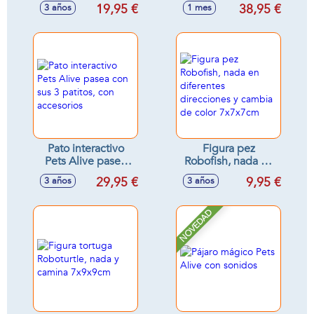
movimientos reales
Fisher-Price. Ayuda
19,95 €
38,95 €
3 años
1 mes
nada en el agua 40
a relajar y calmar al
cm
bebé con luces y
sonidos.
Pato interactivo
Figura pez
Pets Alive pasea
Robofish, nada en
con sus 3 patitos,
diferentes
29,95 €
9,95 €
3 años
3 años
con accesorios
direcciones y
cambia de color
7x7x7cm
NOVEDAD