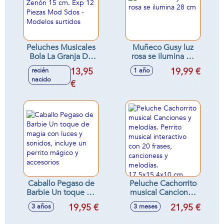
Peluches Musicales
Muñeco Gusy luz
Bola La Granja De
rosa se ilumina 28
Zenón 15 cm. Exp
cm
13,95
19,99 €
recién
1 año
12 Piezas Mod
nacido
Sdos - Modelos
€
surtidos
Caballo Pegaso de
Peluche Cachorrito
Barbie Un toque de
musical Canciones
magia con luces y
y melodías. Perrito
19,95 €
21,95 €
3 años
3 meses
sonidos, incluye un
musical interactivo
perrito mágico y
con 20 frases,