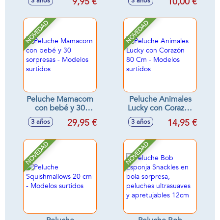
9,95 €
10,00 €
3 años
3 años
NOVEDAD
NOVEDAD
Peluche Mamacorn
Peluche Animales
con bebé y 30
Lucky con Corazón
sorpresas -
80 Cm - Modelos
29,95 €
14,95 €
3 años
3 años
Modelos surtidos
surtidos
NOVEDAD
NOVEDAD