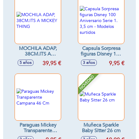
MOCHILA ADAP,
Capsula Sorpresa
38CM.ITS A
figuras Disney 100
MICKEY THING
Aniversario Serie 1.
39,95 €
9,95 €
5 años
3 años
3,5 cm - Modelos
surtidos
NOVEDAD
Paraguas Mickey
Muñeca Sparkle
Transparente
Baby Sitter 26 cm
Campana 46 Cm