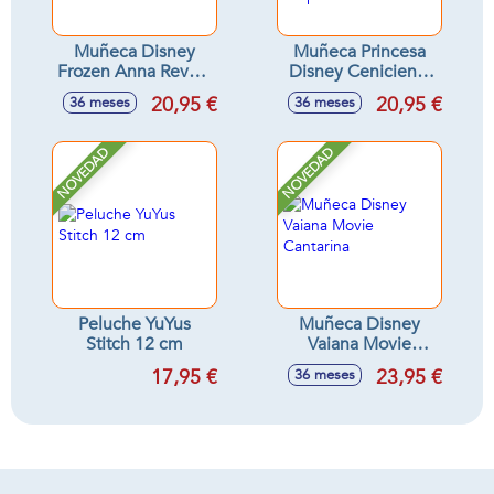
Muñeca Disney
Muñeca Princesa
Frozen Anna Reveal
Disney Cenicienta
Con Accesorio
Reveal Con
20,95 €
20,95 €
36 meses
36 meses
Sorpresa 33x18x8
Accesorios
cm.
Sorpresa.32x18x6
cm
NOVEDAD
NOVEDAD
Peluche YuYus
Muñeca Disney
Stitch 12 cm
Vaiana Movie
Cantarina
17,95 €
23,95 €
36 meses