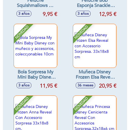
Peluche
Peluche Bob
Squishmallows 20
Esponja Snackles
cm - Modelos
en bola sorpresa,
9,95 €
12,95 €
3 años
3 años
surtidos
peluches
ultrasuaves y
apretujables 12cm
NOVEDAD
NOVEDAD
Bola Sorpresa My
Muñeca Disney
Mini Baby Disney
Frozen Elsa Reveal
con muñeco y
con Accesorio
11,95 €
20,95 €
3 años
36 meses
accesorios,
Sorpresa. 33x18x8
colecc¡onables
cm
10cm
NOVEDAD
NOVEDAD