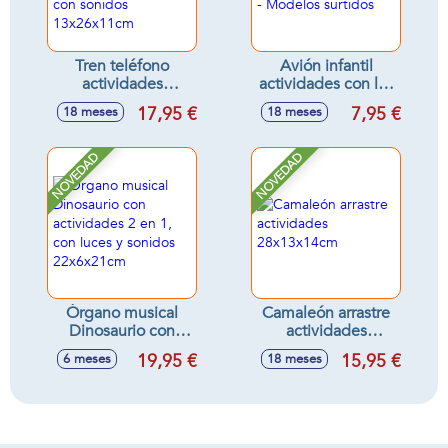
Tren teléfono
Avión infantil
actividades
actividades con luz
infantiles 3 en 1,
y sonidos
17,95 €
7,95 €
18 meses
18 meses
tren, teléfono y
17x11x10cm -
cubo actividades,
Modelos surtidos
con sonidos
NOVEDAD
NOVEDAD
13x26x11cm
Órgano musical
Camaleón arrastre
Dinosaurio con
actividades
actividades 2 en 1,
28x13x14cm
19,95 €
15,95 €
6 meses
18 meses
con luces y sonidos
22x6x21cm