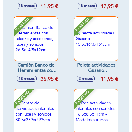
(órgano
y accesorios
11,95 €
12,95 €
18 meses
18 meses
22x15x2cm y
32x29'5x12'30cm
guitarra
33x16x4cm) -
NOVEDAD
NOVEDAD
Modelos surtidos
Camión Banco de
Pelota actividades
Herramientas con
Gusano
taladro y
15'5x16'3x15'5cm
26,95 €
11,95 €
18 meses
3 meses
accesorios, luces y
sonidos
26'5x14'5x12cm
NOVEDAD
NOVEDAD