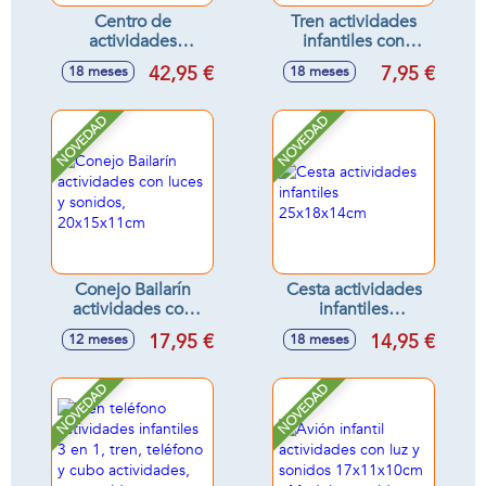
Centro de
Tren actividades
actividades
infantiles con
infantiles con luces
sonidos
42,95 €
7,95 €
18 meses
18 meses
y sonidos
16'5x8'5x11cm -
30'5x23'5x29'5cm
Modelos surtidos
NOVEDAD
NOVEDAD
Conejo Bailarín
Cesta actividades
actividades con
infantiles
luces y sonidos,
25x18x14cm
17,95 €
14,95 €
12 meses
18 meses
20x15x11cm
NOVEDAD
NOVEDAD