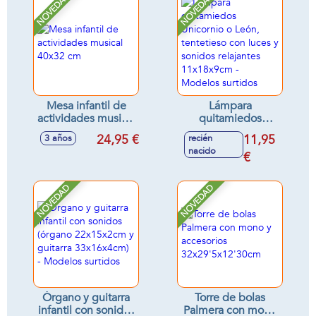
NOVEDAD
NOVEDAD
Mesa infantil de
Lámpara
actividades musical
quitamiedos
40x32 cm
Unicornio o León,
24,95 €
11,95
3 años
recién
tentetieso con
nacido
luces y sonidos
€
relajantes
11x18x9cm -
NOVEDAD
NOVEDAD
Modelos surtidos
Órgano y guitarra
Torre de bolas
infantil con sonidos
Palmera con mono