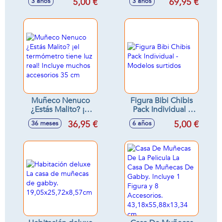
5,00 €
69,95 €
3 años
3 años
11'8x7x5'8cm
hace espuma de
verdad y se
convierte en
cambiador ¡Nenuco
tiene un efecto
mágico en el pelo!
Muñeco Nenuco
Figura Bibi Chibis
¿Estás Malito? ¡el
Pack Individual -
termómetro tiene
Modelos surtidos
36,95 €
5,00 €
36 meses
6 años
luz real! Incluye
muchos accesorios
35 cm