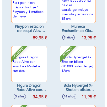
Pinypon estacion
Muñeca
de esquí Wow
Enchantimals Glam
Snow Park ¡con
Party Guepardo ¡su
89,95 €
13,95 €
3 años
nieve mágica!
pelo es
Incluye 1 Pinypon y
extralargo!incluye
1 muñeco de nieve
mascota y
NOVEDAD
NOVEDAD
accesorios 15 cm
Figura Dragón
Bola Hypergel X-
Robo Alive con
Shot en blister
sonidos - Modelos
(20.000 bolas de
34,95 €
11,95 €
3 años
14 años
surtidos
gel) 12cm