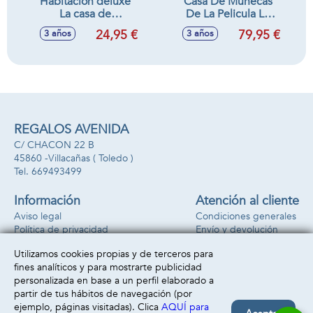
Habitación deluxe
Casa De Muñecas
La casa de
De La Pelicula La
muñecas de gabby.
Casa De Muñecas
24,95 €
79,95 €
3 años
3 años
19,05x25,72x8,57cm
De Gabby. Incluye
1 Figura y 8
Accesorios.
43,18x55,88x13,34
cm.
REGALOS AVENIDA
C/ CHACON 22 B
45860 -
Villacañas
( Toledo )
669493499
Información
Atención al cliente
Aviso legal
Condiciones generales
Política de privacidad
Envío y devolución
Política de cookies
Contacto
Utilizamos cookies propias y de terceros para
Formas de pago
fines analíticos y para mostrarte publicidad
personalizada en base a un perfil elaborado a
partir de tus hábitos de navegación (por
ejemplo, páginas visitadas). Clica
AQUÍ para