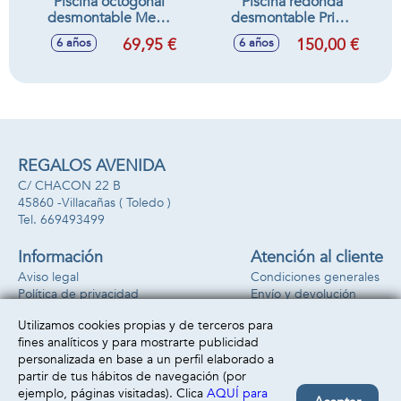
Piscina octogonal
Piscina redonda
desmontable Metal
desmontable Prism
Frame (capacidad
Frame (capacidad
69,95 €
150,00 €
6 años
6 años
1.828 litros) (+6
4.485 litros) (+6
años) 244x51 cm
años) 305x76 cm
REGALOS AVENIDA
C/ CHACON 22 B
45860 -
Villacañas
( Toledo )
669493499
Información
Atención al cliente
Aviso legal
Condiciones generales
Política de privacidad
Envío y devolución
Política de cookies
Contacto
Utilizamos cookies propias y de terceros para
Formas de pago
fines analíticos y para mostrarte publicidad
personalizada en base a un perfil elaborado a
partir de tus hábitos de navegación (por
ejemplo, páginas visitadas). Clica
AQUÍ para