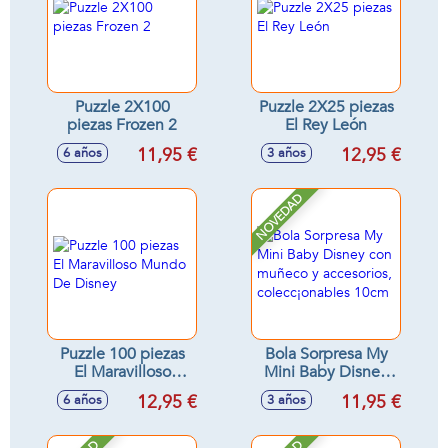
Puzzle 2X100
Puzzle 2X25 piezas
piezas Frozen 2
El Rey León
11,95 €
12,95 €
6 años
3 años
NOVEDAD
Puzzle 100 piezas
Bola Sorpresa My
El Maravilloso
Mini Baby Disney
Mundo De Disney
con muñeco y
12,95 €
11,95 €
6 años
3 años
accesorios,
colecc¡onables
10cm