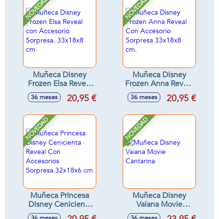
NOVEDAD
NOVEDAD
Muñeca Disney
Muñeca Disney
Frozen Elsa Reveal
Frozen Anna Reveal
con Accesorio
Con Accesorio
20,95 €
20,95 €
36 meses
36 meses
Sorpresa. 33x18x8
Sorpresa 33x18x8
cm
cm.
NOVEDAD
NOVEDAD
Muñeca Princesa
Muñeca Disney
Disney Cenicienta
Vaiana Movie
Reveal Con
Cantarina
36 meses
36 meses