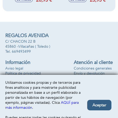
20,95 €
23,95 €
Accesorios
Sorpresa.32x18x6
cm
REGALOS AVENIDA
C/ CHACON 22 B
45860 -
Villacañas
( Toledo )
669493499
Información
Atención al cliente
Aviso legal
Condiciones generales
Política de privacidad
Envío y devolución
Política de cookies
Contacto
Utilizamos cookies propias y de terceros para
Formas de pago
fines analíticos y para mostrarte publicidad
personalizada en base a un perfil elaborado a
partir de tus hábitos de navegación (por
ejemplo, páginas visitadas). Clica
AQUÍ para
Aceptar
más información
.
Puedes aceptar todas las cookies pulsando el