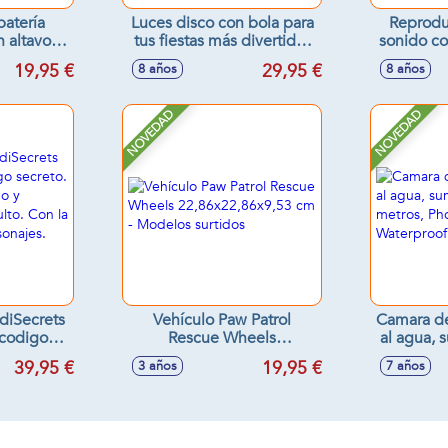
batería
Luces disco con bola para
Reproduc
 altavoz,
tus fiestas más divertidas
sonido co
35x3 cm
9x10,5x41 cm
DJ 2
19,95 €
29,95 €
8 años
8 años
NOVEDAD
NOVEDAD
idiSecrets
Vehículo Paw Patrol
Camara de
 codigo
Rescue Wheels
al agua, 
uye un
22,86x22,86x9,53 cm -
3 metros
39,95 €
19,95 €
3 años
7 años
 y
Modelos surtidos
Wa
 oculto.
l de los
6,5x24 cm