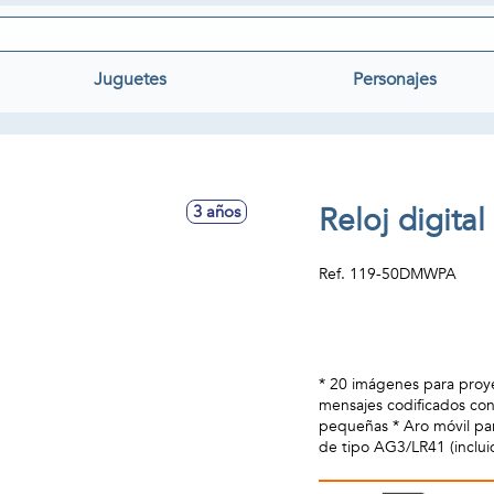
Juguetes
Personajes
Reloj digita
3 años
Ref.
119-50DMWPA
* 20 imágenes para proy
mensajes codificados con
pequeñas * Aro móvil par
de tipo AG3/LR41 (inclui