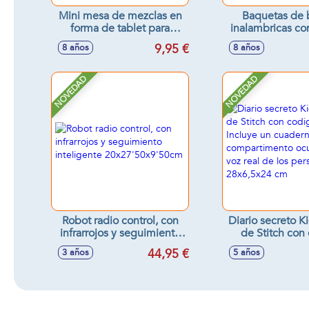
Mini mesa de mezclas en
Baquetas de 
forma de tablet para
inalambricas con
llevarla en todo momento
luz y sonido 
9,95 €
8 años
8 años
contigo 2,2x24,5x14 cm
NOVEDAD
NOVEDAD
Robot radio control, con
Diario secreto K
infrarrojos y seguimiento
de Stitch con
inteligente
secreto. Incl
44,95 €
3 años
5 años
20x27'50x9'50cm
cuaderno
compartimento
Con la voz rea
personajes. 28x