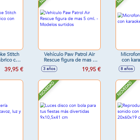
ke Stitch
Vehículo Paw Patrol Air
Microfon
mbrico con
Rescue figura de mas 5
con kar
luz
cml. - Modelos surtidos
39,95 €
19,95 €
3 años
8 años
NOVEDAD
NOVEDAD