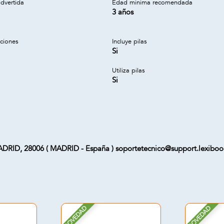
dvertida
Edad minima recomendada
3 años
cciones
Incluye pilas
Si
Utiliza pilas
Si
RID, 28006 ( MADRID - España ) soportetecnico@support.lexibo
NOVEDAD
NOVEDAD