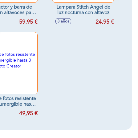
tor y barra de
Lampara Stitch Angel de
n altavoces para
luz nocturna con altavoz
0x60x19 cm
59,95 €
24,95 €
3 años
 fotos resistente
sumergible hasta
, Photo Creator
49,95 €
terproof