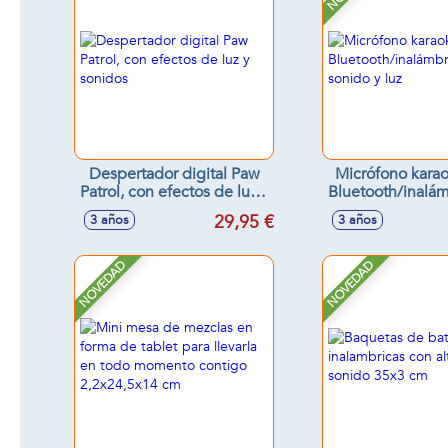
Despertador digital Paw
Micrófono karao
Patrol, con efectos de luz y
Bluetooth/inalá
sonidos
sonido y 
29,95 €
3 años
3 años
NOVEDAD
NOVEDAD