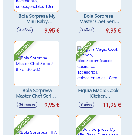
Bola Sorpresa My
Bola Sorpresa
Mini Baby
Master Chef Serie
Sweethearts, con
2, colecc¡onables
9,95 €
9,95 €
3 años
8 años
muñeco, accesorio
10cm
y certificado de
nacimiento,
NOVEDAD
NOVEDAD
colecc¡onables
10cm
Bola Sorpresa
Figura Magic Cook
Master Chef Serie 2
Kitchen,
(Exp. 30 ud.)
electrodomésticos
9,95 €
11,95 €
36 meses
3 años
cocina con
accesorios,
colecc¡onables
NOVEDAD
NOVEDAD
10cm