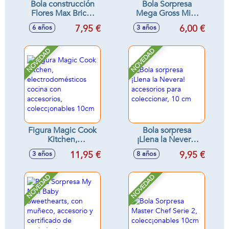
Bola construcción
Bola Sorpresa
Flores Max Bricks
Mega Gross Mini
coleccionable 40 x
serie 2 comida
7,95 €
6,00 €
6 años
3 años
30 cm. - Modelos
asquerosa 9'5 x 9'5
surtidos
x 9'5cm
NOVEDAD
NOVEDAD
Figura Magic Cook
Bola sorpresa
Kitchen,
¡Llena la Nevera!
electrodomésticos
accesorios para
11,95 €
9,95 €
3 años
8 años
cocina con
coleccionar, 10 cm
accesorios,
colecc¡onables
NOVEDAD
NOVEDAD
10cm