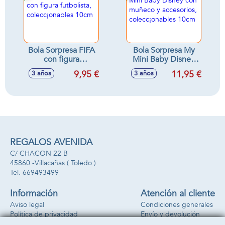
Bola Sorpresa FIFA
Bola Sorpresa My
con figura
Mini Baby Disney
futbolista,
con muñeco y
9,95 €
11,95 €
3 años
3 años
colecc¡onables
accesorios,
10cm
colecc¡onables
10cm
REGALOS AVENIDA
C/ CHACON 22 B
45860 -
Villacañas
( Toledo )
669493499
Información
Atención al cliente
Aviso legal
Condiciones generales
Política de privacidad
Envío y devolución
Política de cookies
Contacto