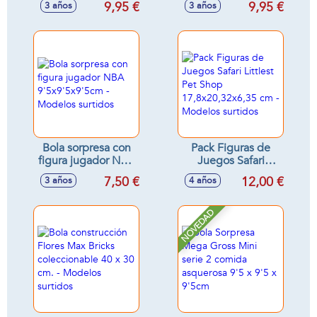
9,95 €
9,95 €
3 años
3 años
3,5 cm - Modelos
surtidos
Bola sorpresa con
Pack Figuras de
figura jugador NBA
Juegos Safari
9'5x9'5x9'5cm -
Littlest Pet Shop
7,50 €
12,00 €
3 años
4 años
Modelos surtidos
17,8x20,32x6,35
cm - Modelos
surtidos
NOVEDAD