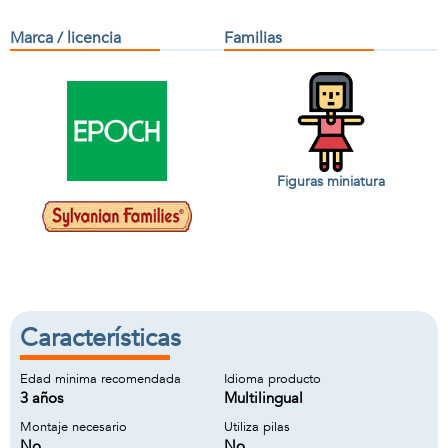
Marca / licencia
Familias
Figuras miniatura
Características
Edad minima recomendada
Idioma producto
3 años
Multilingual
Montaje necesario
Utiliza pilas
No
No