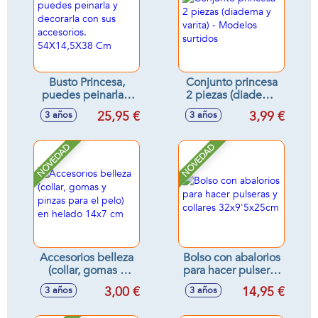
Busto Princesa,
Conjunto princesa
puedes peinarla y
2 piezas (diadema
decorarla con sus
y varita) - Modelos
25,95 €
3,99 €
3 años
3 años
accesorios.
surtidos
54X14,5X38 Cm
NOVEDAD
NOVEDAD
Accesorios belleza
Bolso con abalorios
(collar, gomas y
para hacer pulseras
pinzas para el pelo)
y collares
3,00 €
14,95 €
3 años
3 años
en helado 14x7 cm
32x9'5x25cm