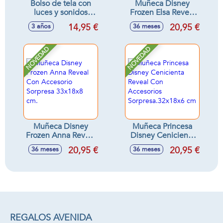
Bolso de tela con
Muñeca Disney
luces y sonidos
Frozen Elsa Reveal
¡Puedes guardar
con Accesorio
14,95 €
20,95 €
3 años
36 meses
todas tus cosas!
Sorpresa. 33x18x8
19x26x24cm -
cm
Modelos surtidos
NOVEDAD
NOVEDAD
Muñeca Disney
Muñeca Princesa
Frozen Anna Reveal
Disney Cenicienta
Con Accesorio
Reveal Con
20,95 €
20,95 €
36 meses
36 meses
Sorpresa 33x18x8
Accesorios
cm.
Sorpresa.32x18x6
cm
REGALOS AVENIDA