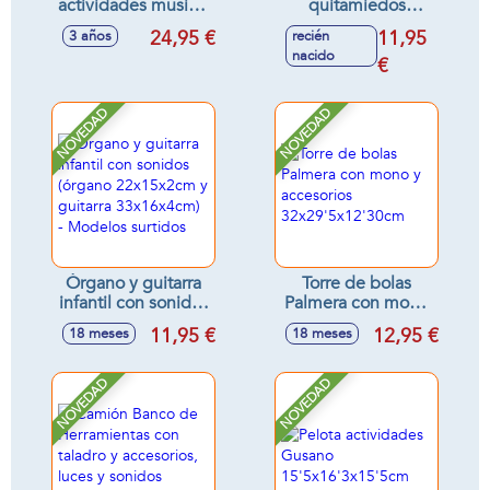
actividades musical
quitamiedos
40x32 cm
Unicornio o León,
24,95 €
11,95
3 años
recién
tentetieso con
nacido
luces y sonidos
€
relajantes
11x18x9cm -
NOVEDAD
NOVEDAD
Modelos surtidos
Órgano y guitarra
Torre de bolas
infantil con sonidos
Palmera con mono
(órgano
y accesorios
11,95 €
12,95 €
18 meses
18 meses
22x15x2cm y
32x29'5x12'30cm
guitarra
33x16x4cm) -
NOVEDAD
NOVEDAD
Modelos surtidos