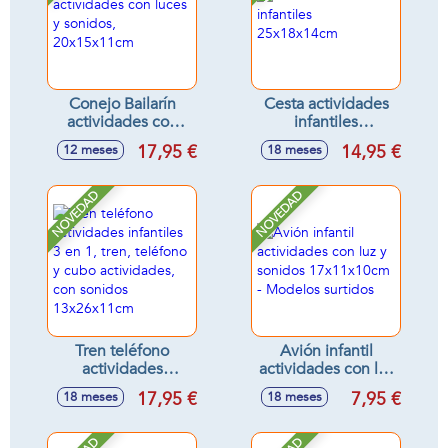
Conejo Bailarín
Cesta actividades
actividades con
infantiles
luces y sonidos,
25x18x14cm
17,95 €
14,95 €
12 meses
18 meses
20x15x11cm
NOVEDAD
NOVEDAD
Tren teléfono
Avión infantil
actividades
actividades con luz
infantiles 3 en 1,
y sonidos
17,95 €
7,95 €
18 meses
18 meses
tren, teléfono y
17x11x10cm -
cubo actividades,
Modelos surtidos
con sonidos