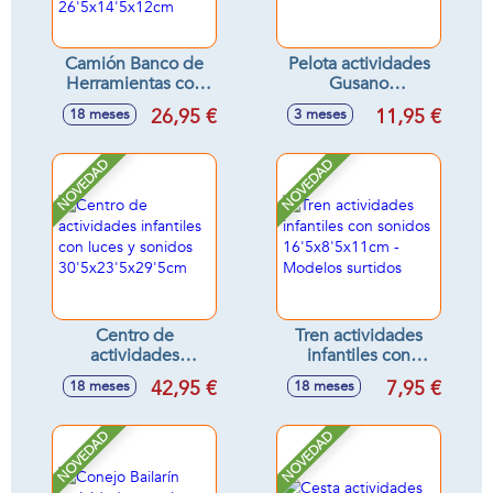
Camión Banco de
Pelota actividades
Herramientas con
Gusano
taladro y
15'5x16'3x15'5cm
26,95 €
11,95 €
18 meses
3 meses
accesorios, luces y
sonidos
26'5x14'5x12cm
NOVEDAD
NOVEDAD
Centro de
Tren actividades
actividades
infantiles con
infantiles con luces
sonidos
42,95 €
7,95 €
18 meses
18 meses
y sonidos
16'5x8'5x11cm -
30'5x23'5x29'5cm
Modelos surtidos
NOVEDAD
NOVEDAD