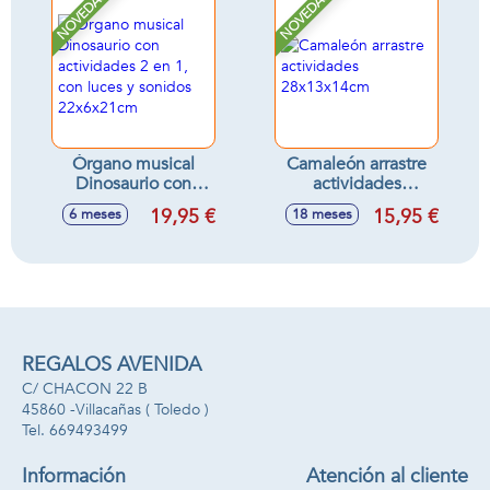
NOVEDAD
NOVEDAD
13x26x11cm
Órgano musical
Camaleón arrastre
Dinosaurio con
actividades
actividades 2 en 1,
28x13x14cm
19,95 €
15,95 €
6 meses
18 meses
con luces y sonidos
22x6x21cm
REGALOS AVENIDA
C/ CHACON 22 B
45860 -
Villacañas
( Toledo )
669493499
Información
Atención al cliente