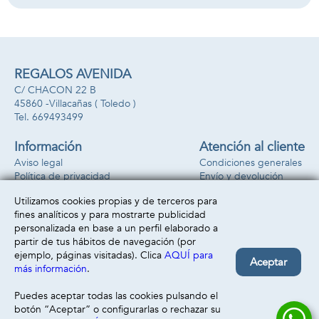
REGALOS AVENIDA
C/ CHACON 22 B
45860 -
Villacañas
( Toledo )
669493499
Información
Atención al cliente
Aviso legal
Condiciones generales
Política de privacidad
Envío y devolución
Política de cookies
Contacto
Utilizamos cookies propias y de terceros para
Formas de pago
fines analíticos y para mostrarte publicidad
personalizada en base a un perfil elaborado a
partir de tus hábitos de navegación (por
ejemplo, páginas visitadas). Clica
AQUÍ para
Aceptar
más información
.
Puedes aceptar todas las cookies pulsando el
botón “Aceptar” o configurarlas o rechazar su