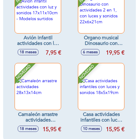
Avión infantil
Órgano musical
actividades con luz
Dinosaurio con
y sonidos
actividades 2 en 1,
7,95 €
19,95 €
18 meses
6 meses
17x11x10cm -
con luces y sonidos
Modelos surtidos
22x6x21cm
NOVEDAD
NOVEDAD
Camaleón arrastre
Casa actividades
actividades
infantiles con luces
28x13x14cm
y sonidos
15,95 €
15,95 €
18 meses
10 meses
18x5x19cm