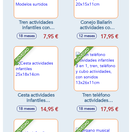
Tren actividades
Conejo Bailarín
infantiles con
actividades con
sonidos
luces y sonidos,
7,95 €
17,95 €
18 meses
12 meses
16'5x8'5x11cm -
20x15x11cm
Modelos surtidos
NOVEDAD
NOVEDAD
Cesta actividades
Tren teléfono
infantiles
actividades
25x18x14cm
infantiles 3 en 1,
14,95 €
17,95 €
18 meses
18 meses
tren, teléfono y
cubo actividades,
con sonidos
NOVEDAD
NOVEDAD
13x26x11cm