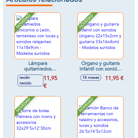
NOVEDAD
NOVEDAD
Lámpara
Órgano y guitarra
quitamiedos
infantil con sonidos
Unicornio o León,
(órgano
11,95
11,95 €
recién
18 meses
tentetieso con
22x15x2cm y
nacido
luces y sonidos
€
guitarra
relajantes
33x16x4cm) -
11x18x9cm -
Modelos surtidos
NOVEDAD
NOVEDAD
Modelos surtidos