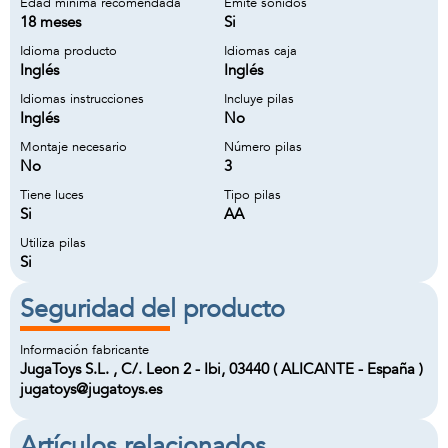
Edad minima recomendada
Emite sonidos
18 meses
Si
Idioma producto
Idiomas caja
Inglés
Inglés
Idiomas instrucciones
Incluye pilas
Inglés
No
Montaje necesario
Número pilas
No
3
Tiene luces
Tipo pilas
Si
AA
Utiliza pilas
Si
Seguridad del producto
Información fabricante
JugaToys S.L. , C/. Leon 2 - Ibi, 03440 ( ALICANTE - España )
jugatoys@jugatoys.es
Artículos relacionados