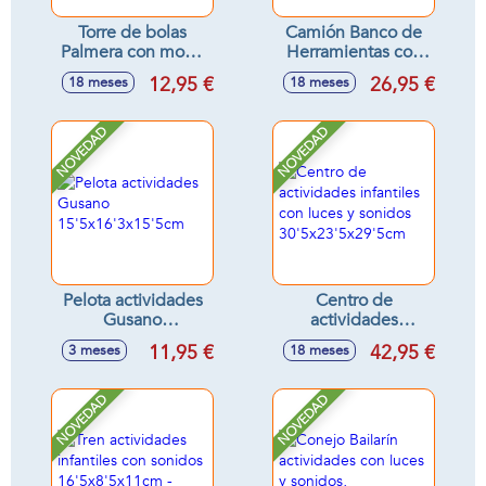
Torre de bolas
Camión Banco de
Palmera con mono
Herramientas con
y accesorios
taladro y
12,95 €
26,95 €
18 meses
18 meses
32x29'5x12'30cm
accesorios, luces y
sonidos
26'5x14'5x12cm
NOVEDAD
NOVEDAD
Pelota actividades
Centro de
Gusano
actividades
15'5x16'3x15'5cm
infantiles con luces
11,95 €
42,95 €
3 meses
18 meses
y sonidos
30'5x23'5x29'5cm
NOVEDAD
NOVEDAD