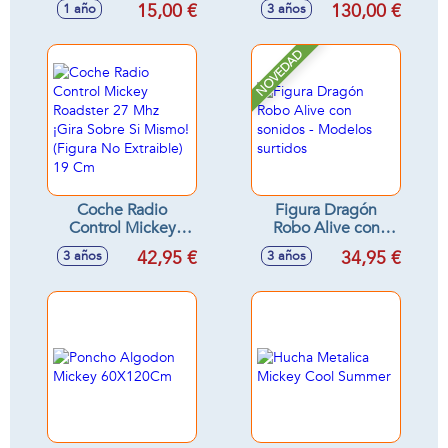
15,00 €
130,00 €
1 año
3 años
sonidos 9x12x6 cm
- Modelos surtidos
NOVEDAD
Coche Radio
Figura Dragón
Control Mickey
Robo Alive con
Roadster 27 Mhz
sonidos - Modelos
42,95 €
34,95 €
3 años
3 años
¡Gira Sobre Si
surtidos
Mismo! (Figura No
Extraible) 19 Cm