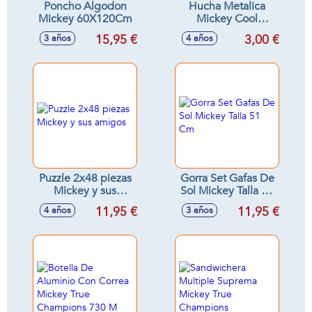
Poncho Algodon
Hucha Metalica
Mickey 60X120Cm
Mickey Cool
Summer
15,95 €
3,00 €
3 años
4 años
Puzzle 2x48 piezas
Gorra Set Gafas De
Mickey y sus
Sol Mickey Talla 51
amigos
Cm
11,95 €
11,95 €
4 años
3 años