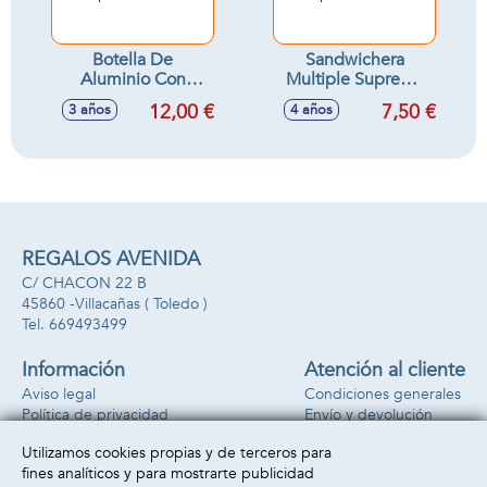
Botella De
Sandwichera
Aluminio Con
Multiple Suprema
Correa Mickey True
Mickey True
12,00 €
7,50 €
3 años
4 años
Champions 730 M
Champions
REGALOS AVENIDA
C/ CHACON 22 B
45860 -
Villacañas
( Toledo )
669493499
Información
Atención al cliente
Aviso legal
Condiciones generales
Política de privacidad
Envío y devolución
Política de cookies
Contacto
Utilizamos cookies propias y de terceros para
Formas de pago
fines analíticos y para mostrarte publicidad