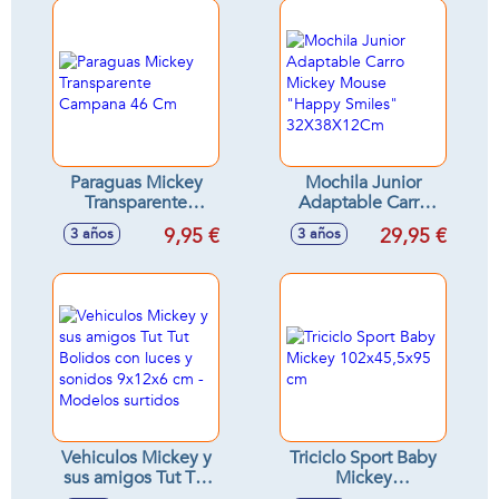
Paraguas Mickey
Mochila Junior
Transparente
Adaptable Carro
Campana 46 Cm
Mickey Mouse
9,95 €
29,95 €
3 años
3 años
"Happy Smiles"
32X38X12Cm
Vehiculos Mickey y
Triciclo Sport Baby
sus amigos Tut Tut
Mickey
Bolidos con luces y
102x45,5x95 cm