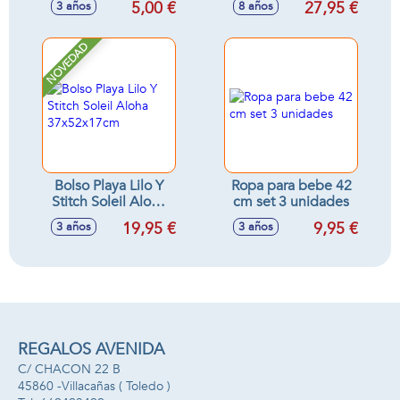
5,00 €
27,95 €
3 años
8 años
11'8x7x5'8cm
símbolos!
NOVEDAD
Bolso Playa Lilo Y
Ropa para bebe 42
Stitch Soleil Aloha
cm set 3 unidades
37x52x17cm
19,95 €
9,95 €
3 años
3 años
REGALOS AVENIDA
C/ CHACON 22 B
45860 -
Villacañas
( Toledo )