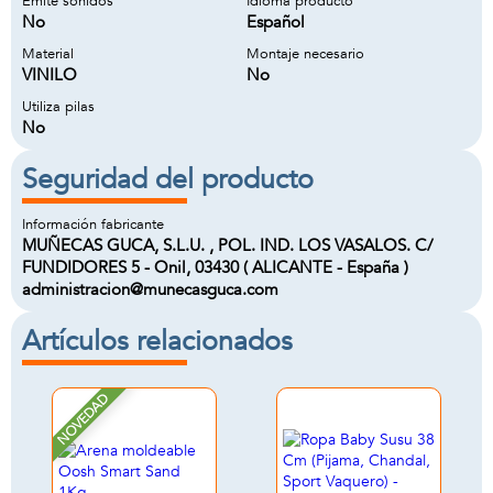
Emite sonidos
Idioma producto
No
Español
Material
Montaje necesario
VINILO
No
Utiliza pilas
No
Seguridad del producto
Información fabricante
MUÑECAS GUCA, S.L.U. , POL. IND. LOS VASALOS. C/
FUNDIDORES 5 - Onil, 03430 ( ALICANTE - España )
administracion@munecasguca.com
Artículos relacionados
NOVEDAD