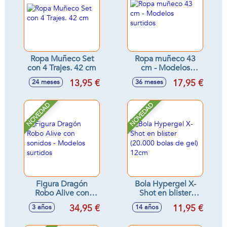
Ropa Muñeco Set
Ropa muñeco 43
con 4 Trajes. 42 cm
cm - Modelos
surtidos
13,95 €
17,95 €
24 meses
36 meses
NOVEDAD
NOVEDAD
Figura Dragón
Bola Hypergel X-
Robo Alive con
Shot en blister
sonidos - Modelos
(20.000 bolas de
34,95 €
11,95 €
3 años
14 años
surtidos
gel) 12cm