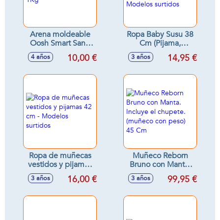
Arena moldeable
Ropa Baby Susu 38
Oosh Smart Sand
Cm (Pijama,
1Kg
Chandal, Sport
10,00 €
14,95 €
4 años
3 años
Vaquero) - Modelos
surtidos
Ropa de muñecas
Muñeco Reborn
vestidos y pijamas
Bruno con Manta.
42 cm - Modelos
Incluye el chupete.
16,00 €
99,95 €
3 años
3 años
surtidos
(muñeco con peso)
45 Cm