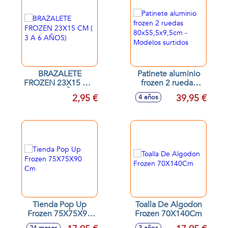
BRAZALETE
Patinete aluminio
FROZEN 23X15 CM
frozen 2 ruedas
( 3 A 6 AÑOS)
80x55,5x9,5cm -
2,95 €
39,95 €
4 años
Modelos surtidos
Tienda Pop Up
Toalla De Algodon
Frozen 75X75X90
Frozen 70X140Cm
Cm