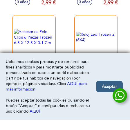
2,99 €
2,99 €
3 años
3 años
0.1 Cm
0.1 Cm
Utilizamos cookies propias y de terceros para
Accesorios Pelo
Reloj Led Frozen 2
fines analíticos y para mostrarte publicidad
Clips 6 Piezas
(6X4)
personalizada en base a un perfil elaborado a
Frozen 6.5 X 12.5 X
2,99 €
11,95 €
3 años
3 años
partir de tus hábitos de navegación (por
0.1 Cm
ejemplo, páginas visitadas). Clica
AQUÍ para
Aceptar
más información
.
Puedes aceptar todas las cookies pulsando el
botón “Aceptar” o configurarlas o rechazar su
uso clicando
AQUÍ
Filtrar
Borrar filtro