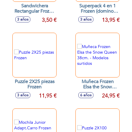
Sandwichera
Superpack 4 en 1
Rectangular Frozen
Frozen (domino,
Ice Magic
puzzle 25, puzzle
3,50 €
13,95 €
3 años
3 años
17x14x5,6 cm
50 e identiti)
Puzzle 2X25 piezas
Muñeca Frozen
Frozen
Elsa the Snow
Queen 38cm. -
11,95 €
24,95 €
3 años
6 años
Modelos surtidos