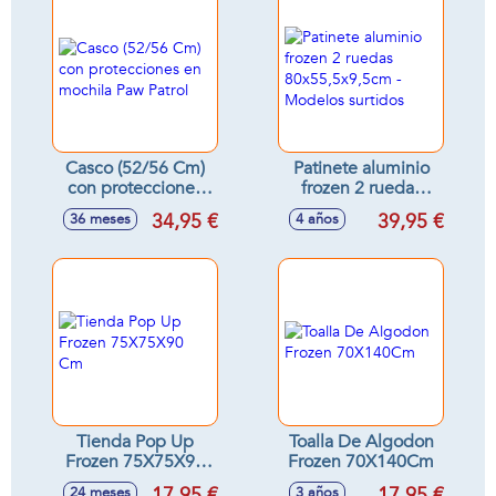
Casco (52/56 Cm)
Patinete aluminio
con protecciones
frozen 2 ruedas
en mochila Paw
80x55,5x9,5cm -
34,95 €
39,95 €
36 meses
4 años
Patrol
Modelos surtidos
Tienda Pop Up
Toalla De Algodon
Frozen 75X75X90
Frozen 70X140Cm
Cm
17,95 €
17,95 €
24 meses
3 años