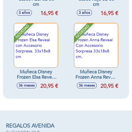
cm
cm
16,95 €
16,95 €
3 años
3 años
NOVEDAD
NOVEDAD
Muñeca Disney
Muñeca Disney
Frozen Elsa Reveal
Frozen Anna Reveal
con Accesorio
Con Accesorio
20,95 €
20,95 €
36 meses
36 meses
Sorpresa. 33x18x8
Sorpresa 33x18x8
cm
cm.
REGALOS AVENIDA