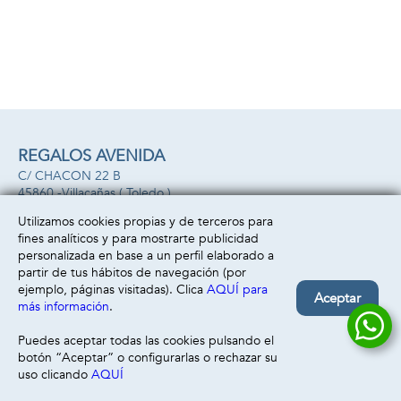
REGALOS AVENIDA
C/ CHACON 22 B
45860 -
Villacañas
( Toledo )
669493499
Utilizamos cookies propias y de terceros para
fines analíticos y para mostrarte publicidad
Información
Atención al cliente
personalizada en base a un perfil elaborado a
Aviso legal
Condiciones generales
partir de tus hábitos de navegación (por
Política de privacidad
Envío y devolución
ejemplo, páginas visitadas). Clica
AQUÍ para
Aceptar
Política de cookies
Contacto
más información
.
Formas de pago
Puedes aceptar todas las cookies pulsando el
botón “Aceptar” o configurarlas o rechazar su
uso clicando
AQUÍ
Filtrar
Borrar filtro