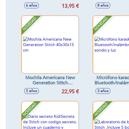
Atrapar Monstruos
evolucionado!
13,95 €
6 años
8 años
cartas
NOVEDAD
NOVEDAD
Mochila Americana New
Micrófono karao
Generation Stitch
Bluetooth/inalá
40x30x15 cm
sonido y 
22,95 €
5 años
3 años
NOVEDAD
NOVEDAD