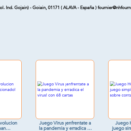
 Ind. Gojain) - Goiain, 01171 ( ALAVA - España ) fournier@nhfourni
volucion
Juego Virus ¡enfrentate a
Juego H
han
la pandemia y erradica el
juego si