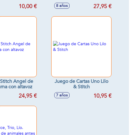
re contar
símbolos!
10,00 €
27,95 €
8 años
Stitch Angel de
Juego de Cartas Uno Lilo
urna con altavoz
& Stitch
24,95 €
10,95 €
7 años