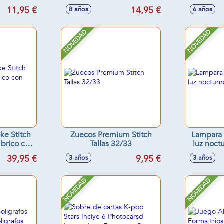
 con 33
virus! con 68 cartas
sob
11,95 €
14,95 €
8 años
6 años
NOVEDAD
NOVEDAD
ke Stitch
Zuecos Premium Stitch
Lampara 
mbrico con
Tallas 32/33
luz noct
luz
39,95 €
9,95 €
3 años
3 años
NOVEDAD
NOVEDAD