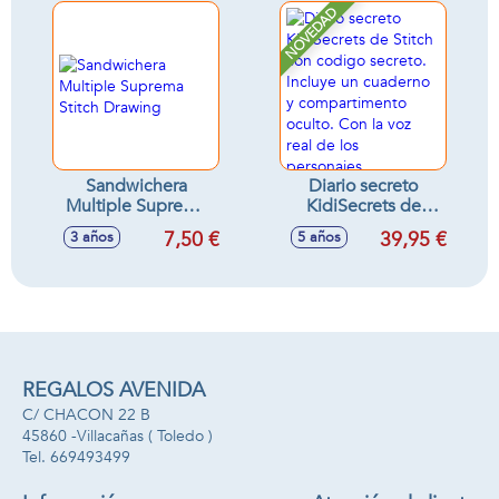
NOVEDAD
Sandwichera
Diario secreto
Multiple Suprema
KidiSecrets de
Stitch Drawing
Stitch con codigo
7,50 €
39,95 €
3 años
5 años
secreto. Incluye un
cuaderno y
compartimento
oculto. Con la voz
real de los
personajes.
28x6,5x24 cm
REGALOS AVENIDA
C/ CHACON 22 B
45860 -
Villacañas
( Toledo )
669493499