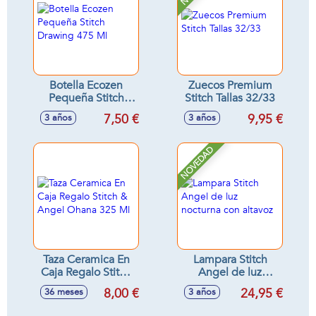
Botella Ecozen
Zuecos Premium
Pequeña Stitch
Stitch Tallas 32/33
Drawing 475 Ml
7,50 €
9,95 €
3 años
3 años
NOVEDAD
Taza Ceramica En
Lampara Stitch
Caja Regalo Stitch
Angel de luz
& Angel Ohana 325
nocturna con
8,00 €
24,95 €
36 meses
3 años
Ml
altavoz