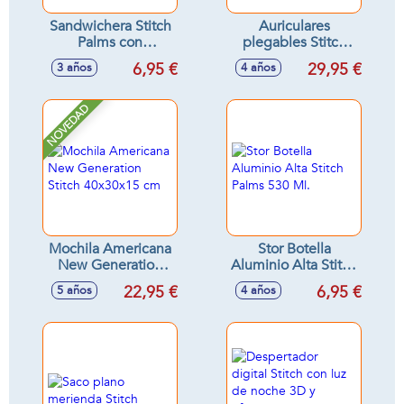
Sandwichera Stitch
Auriculares
Palms con
plegables Stitch
multiples
con cable
6,95 €
29,95 €
3 años
4 años
compartimentos
¡responde
19x14x7 cm
llamadas! -
Modelos surtidos
NOVEDAD
Mochila Americana
Stor Botella
New Generation
Aluminio Alta Stitch
Stitch 40x30x15 cm
Palms 530 Ml.
22,95 €
6,95 €
5 años
4 años