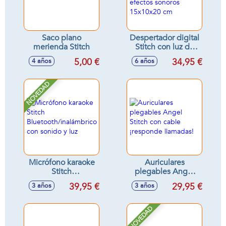
Saco plano
Despertador digital
merienda Stitch
Stitch con luz de
noche 3D y efectos
5,00 €
34,95 €
4 años
6 años
sonoros 15x10x20
cm
NOVEDAD
Micrófono karaoke
Auriculares
Stitch
plegables Angel
Bluetooth/inalámbrico
Stitch con cable
39,95 €
29,95 €
3 años
3 años
con sonido y luz
¡responde
llamadas!
NOVEDAD