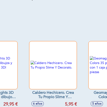
ights 3D
Caldero Hechicero. Crea
Geomag
 dibujos y
Tu Propio Slime Y
Colo
2D y 3D!
Decoralo.
magneti
29,95 €
5,95 €
6 años
5 años
 cm
para gua