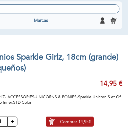
Marcas
nios Sparkle Girlz, 18cm (grande)
queños)
14,95 €
LZ- ACCESSORIES-UNICORNS & PONIES-Sparkle Unicorn S et Of
 Inner,STD Color
+
Comprar
14,95€