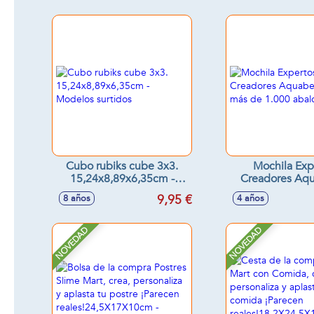
Figuras. 43X7X30,80Cm
Cubo rubiks cube 3x3.
Mochila Exp
15,24x8,89x6,35cm -
Creadores Aq
Modelos surtidos
¡con más de
9,95 €
8 años
4 años
abalorio
NOVEDAD
NOVEDAD