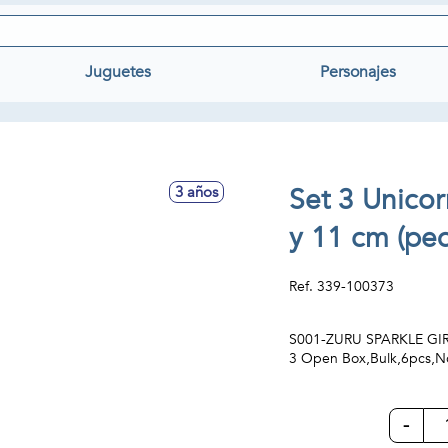
Juguetes
Personajes
Set 3 Unicor
3 años
y 11 cm (pe
Ref.
339-100373
S001-ZURU SPARKLE GIR
3 Open Box,Bulk,6pcs,No
-