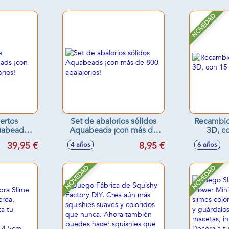
NOVEDAD
ertos
Set de abalorios sólidos
Recambios
uabeads
Aquabeads ¡con más de
3D, co
 1.000
800 abalalorios!
39,95 €
8,95 €
4 años
6 años
s!
NOVEDAD
NOVEDAD