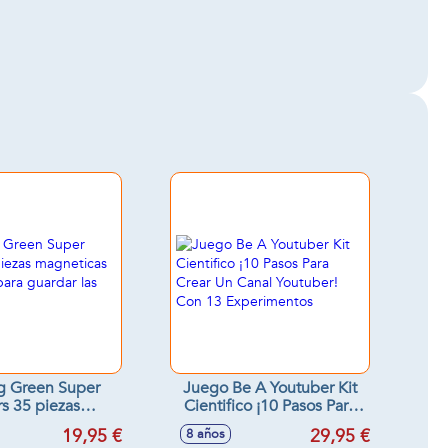
 Green Super
Juego Be A Youtuber Kit
rs 35 piezas
Cientifico ¡10 Pasos Para
cas con 1 caja
Crear Un Canal Youtuber!
19,95 €
29,95 €
8 años
rdar las piezas
Con 13 Experimentos