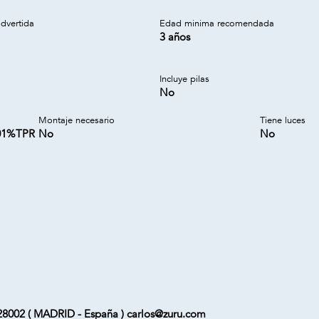
dvertida
Edad minima recomendada
3 años
Incluye pilas
No
Montaje necesario
Tiene luces
.01%TPR
No
No
8002 ( MADRID - España ) carlos@zuru.com