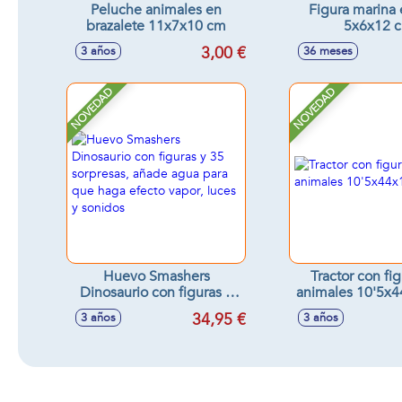
Peluche animales en
Figura marina 
brazalete 11x7x10 cm
5x6x12 
3,00 €
3 años
36 meses
NOVEDAD
NOVEDAD
Huevo Smashers
Tractor con fi
Dinosaurio con figuras y
animales 10'5x
35 sorpresas, añade agua
34,95 €
3 años
3 años
para que haga efecto
vapor, luces y sonidos