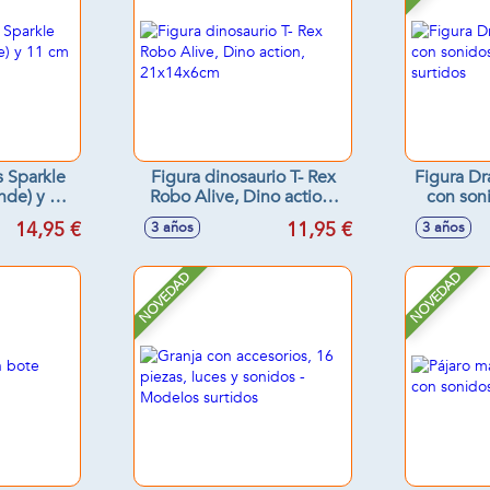
s Sparkle
Figura dinosaurio T- Rex
Figura Dr
nde) y 11
Robo Alive, Dino action,
con son
ños)
21x14x6cm
14,95 €
11,95 €
3 años
3 años
NOVEDAD
NOVEDAD