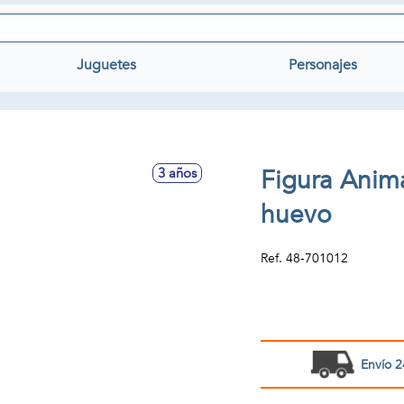
Juguetes
Personajes
Figura Anim
3 años
huevo
Ref.
48-701012
Envío 2