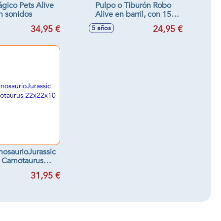
ágico Pets Alive
Pulpo o Tiburón Robo
n sonidos
Alive en barril, con 15
sorpresas, se activa en
34,95 €
24,95 €
5 años
agua - Modelos surtidos
nosaurioJurassic
 Carnotaurus
x22x10 cm
31,95 €