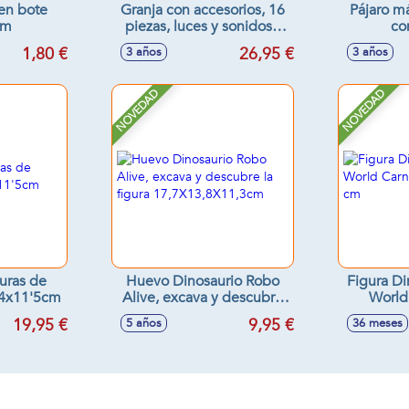
en bote
Granja con accesorios, 16
Pájaro m
cm
piezas, luces y sonidos -
co
Modelos surtidos
1,80 €
26,95 €
3 años
3 años
NOVEDAD
NOVEDAD
guras de
Huevo Dinosaurio Robo
Figura Di
44x11'5cm
Alive, excava y descubre
World
la figura
22
19,95 €
9,95 €
5 años
36 meses
17,7X13,8X11,3cm