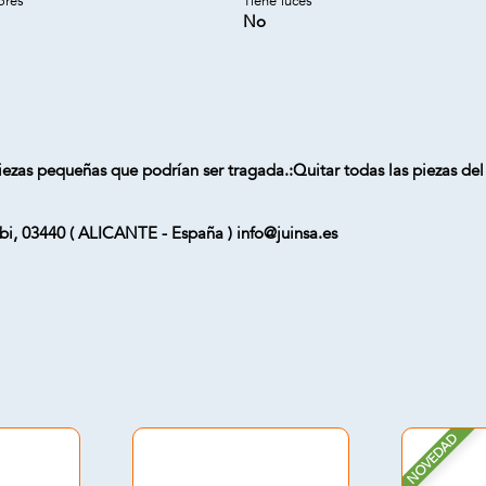
ores
Tiene luces
No
ezas pequeñas que podrían ser tragada.:Quitar todas las piezas del 
i, 03440 ( ALICANTE - España ) info@juinsa.es
NOVEDAD