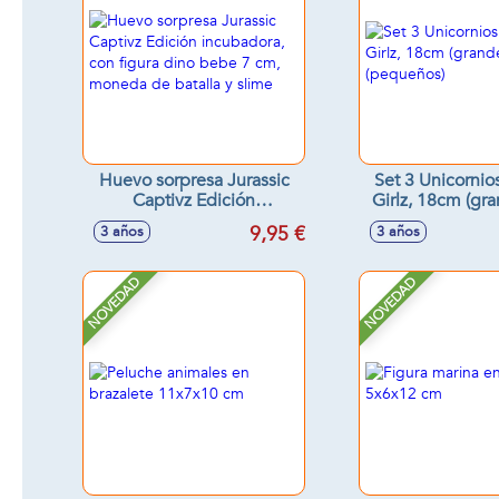
Huevo sorpresa Jurassic
Set 3 Unicornio
Captivz Edición
Girlz, 18cm (gra
incubadora, con figura
cm (peque
9,95 €
3 años
3 años
dino bebe 7 cm, moneda
de batalla y slime
NOVEDAD
NOVEDAD