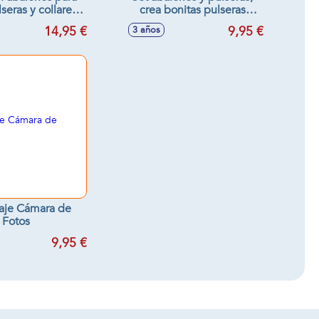
seras y collares
crea bonitas pulseras
x9'5x25cm
25x31x4cm - Modelos
14,95 €
9,95 €
3 años
surtidos
aje Cámara de
Fotos
9,95 €