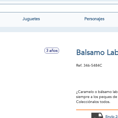
Juguetes
Personajes
Balsamo Lab
3 años
Ref.
346-5484C
¿Caramelo o bálsamo labi
siempre a los peques de 
Colecciónalos todos.
Envío 2