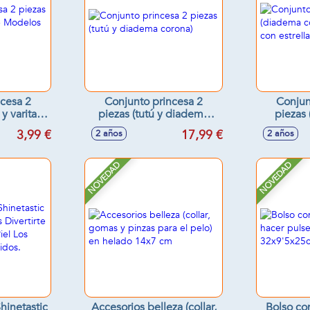
ncesa 2
Conjunto princesa 2
Conjun
 varita) -
piezas (tutú y diadema
piezas
tidos
corona)
corona
3,99 €
17,99 €
2 años
2 años
NOVEDAD
NOVEDAD
hinetastic
Accesorios belleza (collar,
Bolso co