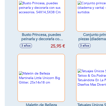
Busto Princesa, puedes
Conjunto pri
peinarla y decorarla con
piezas (diadema y
sus accesorios.
Modelos sur
25,95 €
3 años
3 años
54X14,5X38 Cm
Maletin de Belleza
Tatuajes Únicos S