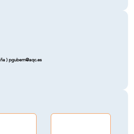
aña ) pgubern@aqc.es