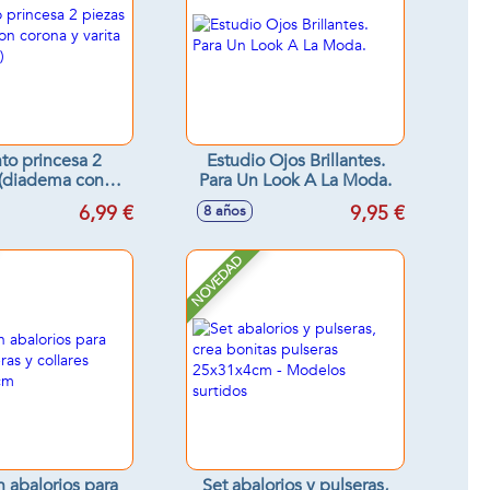
to princesa 2
Estudio Ojos Brillantes.
 (diadema con
Para Un Look A La Moda.
 y varita con
6,99 €
9,95 €
8 años
estrella)
NOVEDAD
n abalorios para
Set abalorios y pulseras,