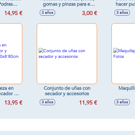
Podras
gomas y pinzas para el
hacer pul
ándote En
pelo) en helado 14x7 cm
32
14,95 €
3,00 €
3 años
3 años
eños Mas
s.
leza en
Conjunto de uñas con
Maquill
ecador y
secador y accesorios
os
13,95 €
11,95 €
3 años
3 años
80cm -
tidos