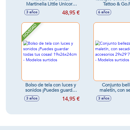
Martinelia Little Unicorn
Tattoo & Go.
Big Glitter. 25x14x18 cm
Divertirte Tatu
48,95 €
3 años
6 años
La Piel Los Dis
Divertido
NOVEDAD
Bolso de tela con luces y
Conjunto bel
sonidos ¡Puedes guardar
maletín, con s
todas tus cosas!
accesori
14,95 €
3 años
3 años
19x26x24cm - Modelos
29x29'70x8'
surtidos
Modelos sur