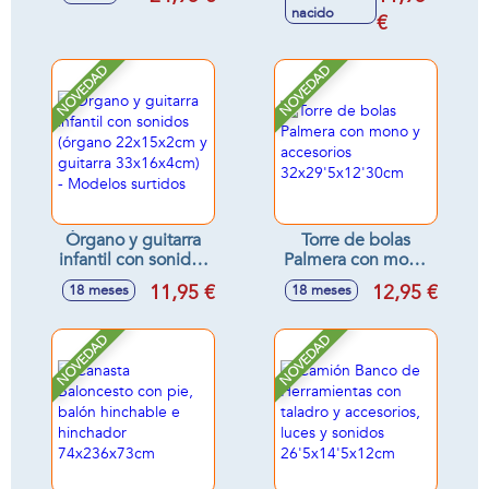
tentetieso con
nacido
luces y sonidos
€
relajantes
11x18x9cm -
NOVEDAD
NOVEDAD
Modelos surtidos
Órgano y guitarra
Torre de bolas
infantil con sonidos
Palmera con mono
(órgano
y accesorios
11,95 €
12,95 €
18 meses
18 meses
22x15x2cm y
32x29'5x12'30cm
guitarra
33x16x4cm) -
NOVEDAD
NOVEDAD
Modelos surtidos