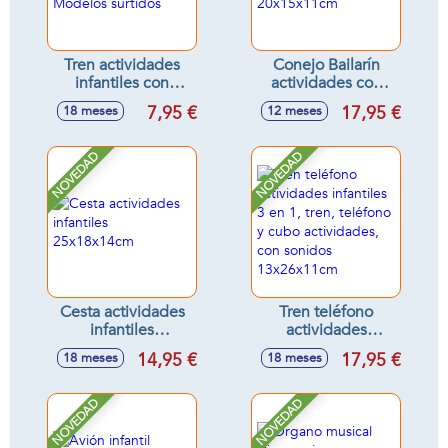
Tren actividades
Conejo Bailarín
infantiles con
actividades con
sonidos
luces y sonidos,
7,95 €
17,95 €
18 meses
12 meses
16'5x8'5x11cm -
20x15x11cm
Modelos surtidos
NOVEDAD
NOVEDAD
Cesta actividades
Tren teléfono
infantiles
actividades
25x18x14cm
infantiles 3 en 1,
14,95 €
17,95 €
18 meses
18 meses
tren, teléfono y
cubo actividades,
con sonidos
NOVEDAD
NOVEDAD
13x26x11cm