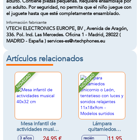
adulto. Contiene piezas pequeñas. Requiere ensamblaje por
un adulto. Por seguridad, no permita que el niño juegue con
el juguete hasta que esté completamente ensamblado.
Información fabricante
VTECH ELECTRONICS EUROPE, BV , Avenida de Aragón,
336. Pol. Ind. Las Mercedes. Oficina 1 - Madrid, 28022 (
MADRID - España ) services-es@vtechphones.eu
Artículos relacionados
NOVEDAD
NOVEDAD
Mesa infantil de
Lámpara
actividades musical
quitamiedos
40x32 cm
Unicornio o León,
24,95 €
11,95
3 años
recién