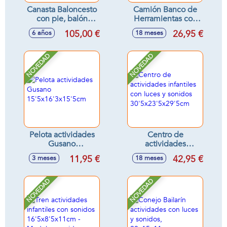
Canasta Baloncesto
Camión Banco de
con pie, balón
Herramientas con
hinchable e
taladro y
105,00 €
26,95 €
6 años
18 meses
hinchador
accesorios, luces y
74x236x73cm
sonidos
26'5x14'5x12cm
NOVEDAD
NOVEDAD
Pelota actividades
Centro de
Gusano
actividades
15'5x16'3x15'5cm
infantiles con luces
11,95 €
42,95 €
3 meses
18 meses
y sonidos
30'5x23'5x29'5cm
NOVEDAD
NOVEDAD