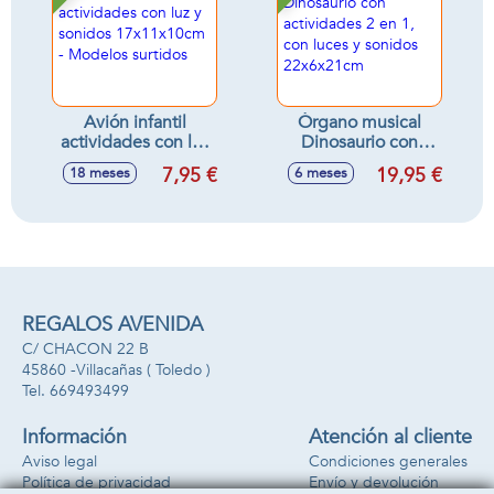
Avión infantil
Órgano musical
actividades con luz
Dinosaurio con
y sonidos
actividades 2 en 1,
7,95 €
19,95 €
18 meses
6 meses
17x11x10cm -
con luces y sonidos
Modelos surtidos
22x6x21cm
REGALOS AVENIDA
C/ CHACON 22 B
45860 -
Villacañas
( Toledo )
669493499
Información
Atención al cliente
Aviso legal
Condiciones generales
Política de privacidad
Envío y devolución