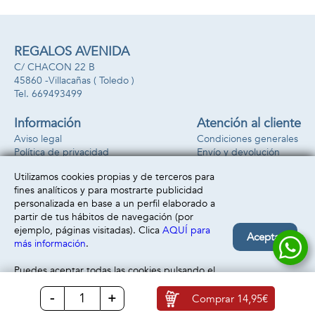
cm.
REGALOS AVENIDA
C/ CHACON 22 B
45860 -
Villacañas
( Toledo )
669493499
Información
Atención al cliente
Aviso legal
Condiciones generales
Política de privacidad
Envío y devolución
Política de cookies
Contacto
Utilizamos cookies propias y de terceros para
Formas de pago
fines analíticos y para mostrarte publicidad
personalizada en base a un perfil elaborado a
partir de tus hábitos de navegación (por
ejemplo, páginas visitadas). Clica
AQUÍ para
Aceptar
más información
.
Puedes aceptar todas las cookies pulsando el
botón “Aceptar” o configurarlas o rechazar su
-
+
uso clicando
AQUÍ
Comprar
14,95€