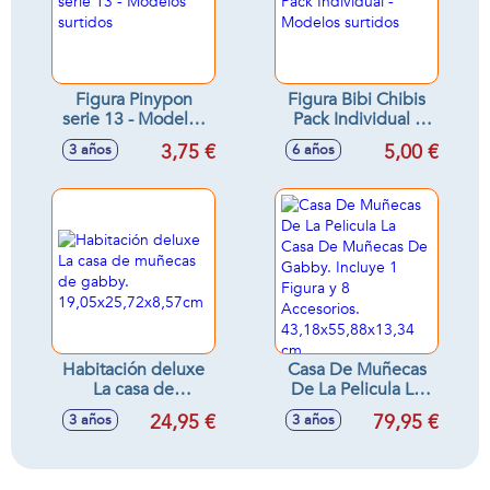
Figura Pinypon
Figura Bibi Chibis
serie 13 - Modelos
Pack Individual -
surtidos
Modelos surtidos
3,75 €
5,00 €
3 años
6 años
Habitación deluxe
Casa De Muñecas
La casa de
De La Pelicula La
muñecas de gabby.
Casa De Muñecas
24,95 €
79,95 €
3 años
3 años
19,05x25,72x8,57cm
De Gabby. Incluye
1 Figura y 8
Accesorios.
43,18x55,88x13,34