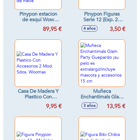
Pinypon estacion
Pinypon Figuras
de esquí Wow
Serie 12 (Exp. 24
Snow Park ¡con
piezas) - Modelos
89,95 €
3,50 €
4 años
nieve mágica!
surtidos
Incluye 1 Pinypon y
1 muñeco de nieve
Casa De Madera Y
Muñeca
Plastico Con
Enchantimals Glam
Accesorios 2 Mod.
Party Guepardo ¡su
9,95 €
13,95 €
3 años
Sdos. Woomax
pelo es
extralargo!incluye
mascota y
accesorios 15 cm