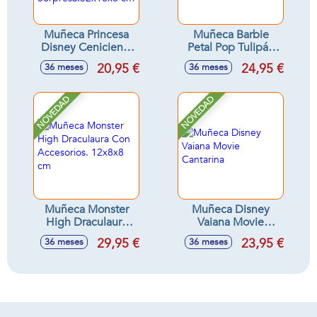
Muñeca Princesa
Muñeca Barbie
Disney Cenicienta
Petal Pop Tulipán
Reveal Con
Rosa 32x12x12 cm
20,95 €
24,95 €
36 meses
36 meses
Accesorios
Sorpresa.32x18x6
cm
NOVEDAD
NOVEDAD
Muñeca Monster
Muñeca Disney
High Draculaura
Vaiana Movie
Con Accesorios.
Cantarina
29,95 €
23,95 €
36 meses
36 meses
12x8x8 cm