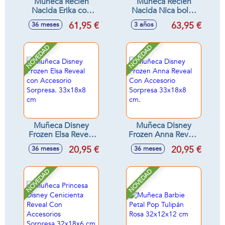
Muñeca Recién
Muñeca Recién
Nacida Erika con
Nacida Nica bolso
toquilla 42 cm
cambiador 42cm
61,95 €
63,95 €
36 meses
3 años
NOVEDAD
NOVEDAD
Muñeca Disney
Muñeca Disney
Frozen Elsa Reveal
Frozen Anna Reveal
con Accesorio
Con Accesorio
20,95 €
20,95 €
36 meses
36 meses
Sorpresa. 33x18x8
Sorpresa 33x18x8
cm
cm.
NOVEDAD
NOVEDAD