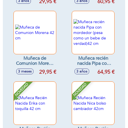
29,95 €
60,95 €
3 años
3 años
43cm
Muñeca de
Muñeca recién
Comunion Morena
nacida Pipa con
42 cm
mordedor (pesa
29,95 €
64,95 €
3 meses
3 años
como un bebe de
verdad)42 cm
NOVEDAD
NOVEDAD