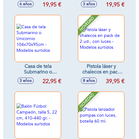
Boxeo con guantes
incluye botella con
19,95 €
19,95 €
6 años
3 años
y ventosa
líquido
115x18cm
NOVEDAD
Casa de tela
Pistola láser y
Submarino o
chalecos en pack
Unicornio
de 2 ud., con luces
22,95 €
39,95 €
3 años
8 años
104x70x95cm -
- Modelos surtidos
Modelos surtidos
NOVEDAD