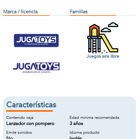
Marca / licencia
Familias
Juegos aire libre
Características
Contenido caja
Edad minima recomendada
Lanzador con pompero
3 años
Emite sonidos
Idioma producto
No
Inglés