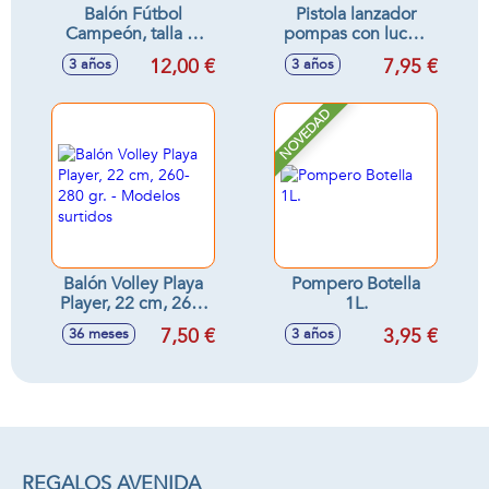
Balón Fútbol
Pistola lanzador
Campeón, talla 5,
pompas con luces,
22 cm, 410-440 gr.
botella 60 ml.
12,00 €
7,95 €
3 años
3 años
- Modelos surtidos
NOVEDAD
Balón Volley Playa
Pompero Botella
Player, 22 cm, 260-
1L.
280 gr. - Modelos
7,50 €
3,95 €
36 meses
3 años
surtidos
REGALOS AVENIDA