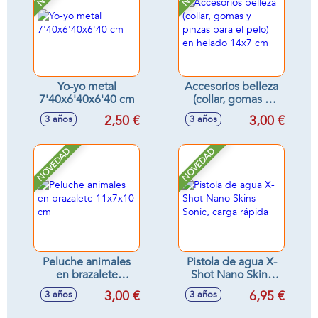
Yo-yo metal
Accesorios belleza
7'40x6'40x6'40 cm
(collar, gomas y
pinzas para el pelo)
2,50 €
3,00 €
3 años
3 años
en helado 14x7 cm
NOVEDAD
NOVEDAD
Peluche animales
Pistola de agua X-
en brazalete
Shot Nano Skins
11x7x10 cm
Sonic, carga rápida
3,00 €
6,95 €
3 años
3 años