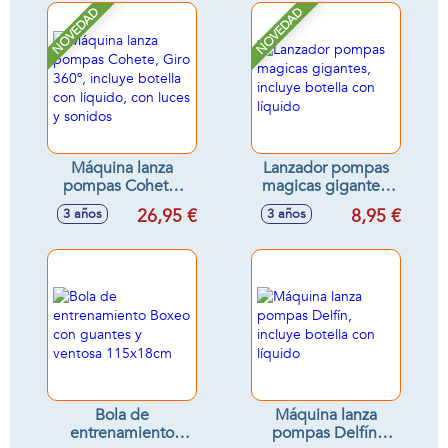
NOVEDAD
NOVEDAD
Máquina lanza
Lanzador pompas
pompas Cohete,
magicas gigantes,
Giro 360º, incluye
incluye botella con
26,95 €
8,95 €
3 años
3 años
botella con líquido,
líquido
con luces y sonidos
Bola de
Máquina lanza
entrenamiento
pompas Delfín,