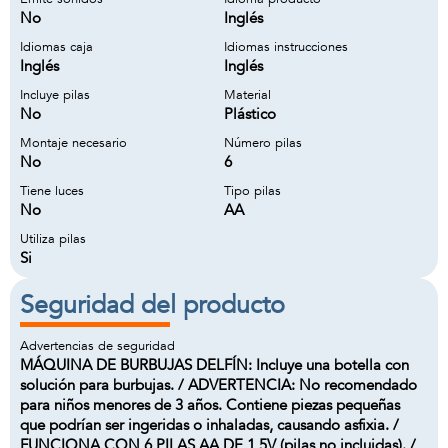
No
Inglés
Idiomas caja
Idiomas instrucciones
Inglés
Inglés
Incluye pilas
Material
No
Plástico
Montaje necesario
Número pilas
No
6
Tiene luces
Tipo pilas
No
AA
Utiliza pilas
Si
Seguridad del producto
Advertencias de seguridad
MÁQUINA DE BURBUJAS DELFÍN: Incluye una botella con
solución para burbujas. / ADVERTENCIA: No recomendado
para niños menores de 3 años. Contiene piezas pequeñas
que podrían ser ingeridas o inhaladas, causando asfixia. /
FUNCIONA CON 6 PILAS AA DE 1,5V (pilas no incluidas). /