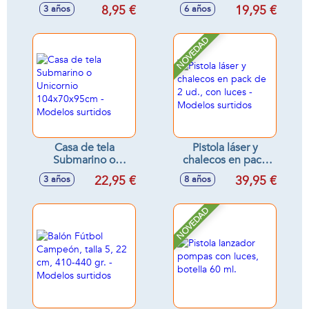
incluye botella con
Boxeo con guantes
8,95 €
19,95 €
3 años
6 años
líquido
y ventosa
115x18cm
NOVEDAD
Casa de tela
Pistola láser y
Submarino o
chalecos en pack
Unicornio
de 2 ud., con luces
22,95 €
39,95 €
3 años
8 años
104x70x95cm -
- Modelos surtidos
Modelos surtidos
NOVEDAD