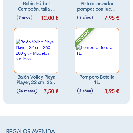
Balón Fútbol
Pistola lanzador
Campeón, talla 5,
pompas con luces,
22 cm, 410-440 gr.
botella 60 ml.
12,00 €
7,95 €
3 años
3 años
- Modelos surtidos
NOVEDAD
Balón Volley Playa
Pompero Botella
Player, 22 cm, 260-
1L.
280 gr. - Modelos
7,50 €
3,95 €
36 meses
3 años
surtidos
REGALOS AVENIDA