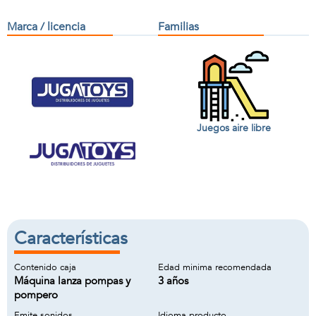
Marca / licencia
Familias
Juegos aire libre
Características
Contenido caja
Edad minima recomendada
Máquina lanza pompas y
3 años
pompero
Emite sonidos
Idioma producto