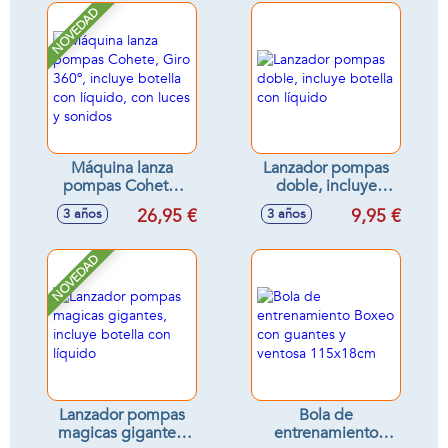
NOVEDAD
Máquina lanza
Lanzador pompas
pompas Cohete,
doble, incluye
Giro 360º, incluye
botella con líquido
26,95 €
9,95 €
3 años
3 años
botella con líquido,
con luces y sonidos
NOVEDAD
Lanzador pompas
Bola de
magicas gigantes,
entrenamiento