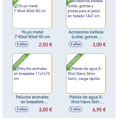
Yo-yo metal
Accesorios belleza
7'40x6'40x6'40 cm
(collar, gomas y
pinzas para el pelo)
2,50 €
3,00 €
3 años
3 años
en helado 14x7 cm
NOVEDAD
NOVEDAD
Peluche animales
Pistola de agua X-
en brazalete
Shot Nano Skins
11x7x10 cm
Sonic, carga rápida
3,00 €
6,95 €
3 años
3 años