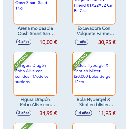
Arena moldeable
Excavadora Con
Oosh Smart Sand
Volquete Farmer
1Kg
Friend 81X22X32
10,00 €
30,95 €
4 años
1 año
Cm En Caja
NOVEDAD
NOVEDAD
Figura Dragón
Bola Hypergel X-
Robo Alive con
Shot en blister
sonidos - Modelos
(20.000 bolas de
34,95 €
11,95 €
3 años
14 años
surtidos
gel) 12cm