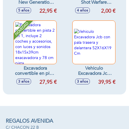
New Generation
Shot Warfare
Stitch 40x30x15 cm
pequeña 12cm -
22,95 €
2,00 €
5 años
4 años
Modelos surtidos
NOVEDAD
Excavadora
Vehiculo
convertible en pista
Excavadora Jcb
2 en 1, incluye 2
con pala trasera y
27,95 €
39,95 €
3 años
3 años
coches y
delantera
accesorios, con
52X16X19 Cm
luces y sonidos
18x15x39cm
exacavadora y 78
cm pista
REGALOS AVENIDA
C/ CHACON 22 B