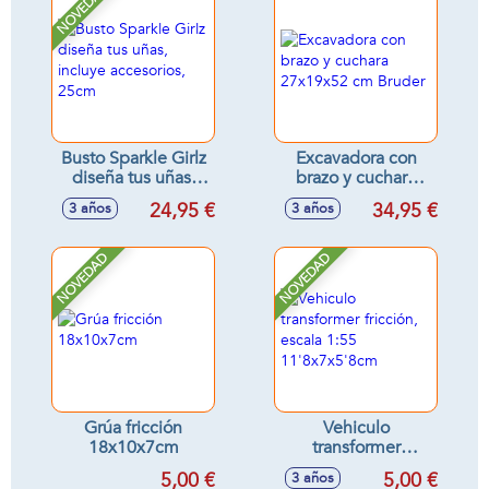
NOVEDAD
Busto Sparkle Girlz
Excavadora con
diseña tus uñas,
brazo y cuchara
incluye accesorios,
27x19x52 cm
24,95 €
34,95 €
3 años
3 años
25cm
Bruder
NOVEDAD
NOVEDAD
Grúa fricción
Vehiculo
18x10x7cm
transformer
fricción, escala 1:55
5,00 €
5,00 €
3 años
11'8x7x5'8cm