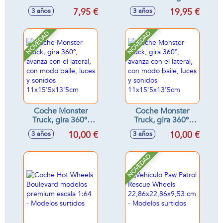
Rigs. Escala 1:64
de mas 5 cml. -
7,95 €
19,95 €
3 años
3 años
con 6 ruedas. -
Modelos surtidos
Modelos surtidos
NOVEDAD
NOVEDAD
Coche Monster
Coche Monster
Truck, gira 360º,
Truck, gira 360º,
avanza con el
avanza con el
10,00 €
10,00 €
3 años
3 años
lateral, con modo
lateral, con modo
baile, luces y
baile, luces y
sonidos
sonidos
NOVEDAD
11x15'5x13'5cm
11x15'5x13'5cm