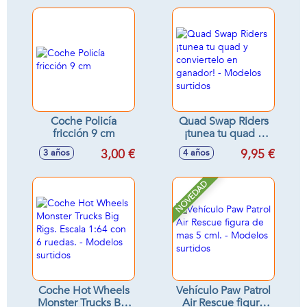
Coche Policía
Quad Swap Riders
fricción 9 cm
¡tunea tu quad y
conviertelo en
3,00 €
9,95 €
3 años
4 años
ganador! - Modelos
surtidos
NOVEDAD
Coche Hot Wheels
Vehículo Paw Patrol
Monster Trucks Big
Air Rescue figura