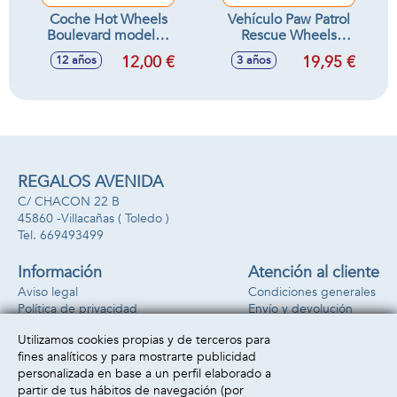
Coche Hot Wheels
Vehículo Paw Patrol
Boulevard modelos
Rescue Wheels
premium escala
22,86x22,86x9,53
12,00 €
19,95 €
12 años
3 años
1:64 - Modelos
cm - Modelos
surtidos
surtidos
REGALOS AVENIDA
C/ CHACON 22 B
45860 -
Villacañas
( Toledo )
669493499
Información
Atención al cliente
Aviso legal
Condiciones generales
Política de privacidad
Envío y devolución
Política de cookies
Contacto
Utilizamos cookies propias y de terceros para
Formas de pago
fines analíticos y para mostrarte publicidad
personalizada en base a un perfil elaborado a
partir de tus hábitos de navegación (por