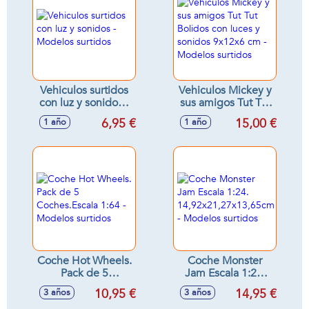
Vehiculos surtidos
Vehiculos Mickey y
con luz y sonidos -
sus amigos Tut Tut
Modelos surtidos
Bolidos con luces y
6,95 €
15,00 €
1 año
1 año
sonidos 9x12x6 cm
- Modelos surtidos
Coche Hot Wheels.
Coche Monster
Pack de 5
Jam Escala 1:24.
Coches.Escala 1:64
14,92x21,27x13,65cm
10,95 €
14,95 €
3 años
3 años
- Modelos surtidos
- Modelos surtidos