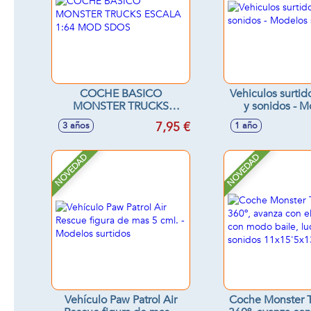
COCHE BASICO
Vehiculos surtid
MONSTER TRUCKS
y sonidos - 
ESCALA 1:64 MOD SDOS
surtido
7,95 €
3 años
1 año
NOVEDAD
NOVEDAD
Vehículo Paw Patrol Air
Coche Monster Tr