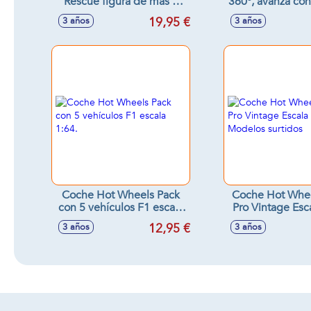
Rescue figura de mas 5
360º, avanza con 
cml. - Modelos surtidos
con modo baile,
19,95 €
3 años
3 años
sonidos 11x15'
Coche Hot Wheels Pack
Coche Hot Whee
con 5 vehículos F1 escala
Pro Vintage Esca
1:64.
Modelos sur
12,95 €
3 años
3 años