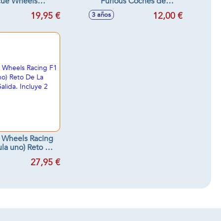
cue Wheels
Furious Coches de
2,86x9,53 cm -
juguete - Modelos surtidos
19,95 €
12,00 €
3 años
os surtidos
t Wheels Racing
la uno) Reto De
illa De Salida.
27,95 €
e 2 Vehiculos.