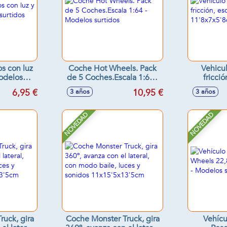
os con luz
Coche Hot Wheels. Pack
Vehicu
Modelos
de 5 Coches.Escala 1:64 -
fricció
s
Modelos surtidos
11'
6,95 €
10,95 €
3 años
3 años
NOVEDAD
NOVEDAD
uck, gira
Coche Monster Truck, gira
Vehícu