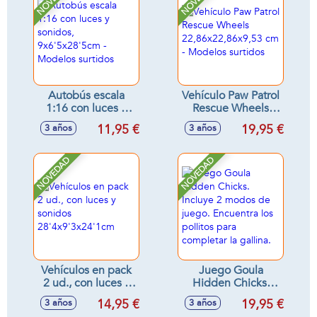
Autobús escala
Vehículo Paw Patrol
1:16 con luces y
Rescue Wheels
sonidos,
22,86x22,86x9,53
11,95 €
19,95 €
3 años
3 años
9x6'5x28'5cm -
cm - Modelos
Modelos surtidos
surtidos
NOVEDAD
NOVEDAD
Vehículos en pack
Juego Goula
2 ud., con luces y
Hidden Chicks.
sonidos
Incluye 2 modos de
14,95 €
19,95 €
3 años
3 años
28'4x9'3x24'1cm
juego. Encuentra