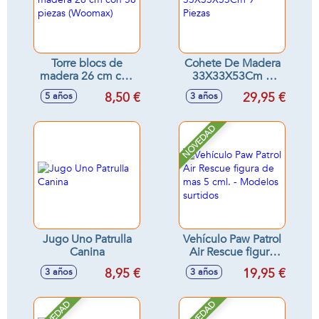
Torre blocs de
Cohete De Madera
madera 26 cm con
33X33X53Cm 9
58 piezas
Piezas
8,50 €
29,95 €
5 años
3 años
(Woomax)
NOVEDAD
Jugo Uno Patrulla
Vehículo Paw Patrol
Canina
Air Rescue figura
de mas 5 cml. -
8,95 €
19,95 €
3 años
3 años
Modelos surtidos
NOVEDAD
NOVEDAD