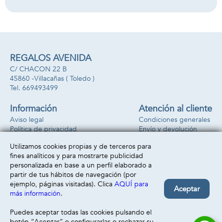
los pollitos para
completar la
gallina.
REGALOS AVENIDA
C/ CHACON 22 B
45860 -
Villacañas
( Toledo )
669493499
Información
Atención al cliente
Aviso legal
Condiciones generales
Política de privacidad
Envío y devolución
Política de cookies
Contacto
Utilizamos cookies propias y de terceros para
Formas de pago
fines analíticos y para mostrarte publicidad
personalizada en base a un perfil elaborado a
partir de tus hábitos de navegación (por
ejemplo, páginas visitadas). Clica
AQUÍ para
Aceptar
más información
.
Puedes aceptar todas las cookies pulsando el
botón “Aceptar” o configurarlas o rechazar su