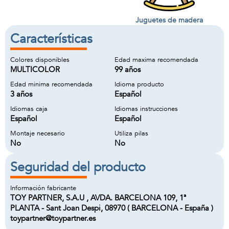
Juguetes de madera
Características
Colores disponibles
Edad maxima recomendada
MULTICOLOR
99 años
Edad minima recomendada
Idioma producto
3 años
Español
Idiomas caja
Idiomas instrucciones
Español
Español
Montaje necesario
Utiliza pilas
No
No
Seguridad del producto
Información fabricante
TOY PARTNER, S.A.U , AVDA. BARCELONA 109, 1ª
PLANTA - Sant Joan Despi, 08970 ( BARCELONA - España )
toypartner@toypartner.es