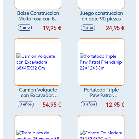
Bolsa Construccion
Juego construccion
Molto rosa con 80
en bote 90 piezas
piezas
19,95 €
24,95 €
1 año
1 año
Camion Volquete
Portatodo Triple
con Excavadora
Paw Patrol
68X45X32 Cm
Friendship
54,95 €
12,95 €
3 años
3 años
22X12X3Cm