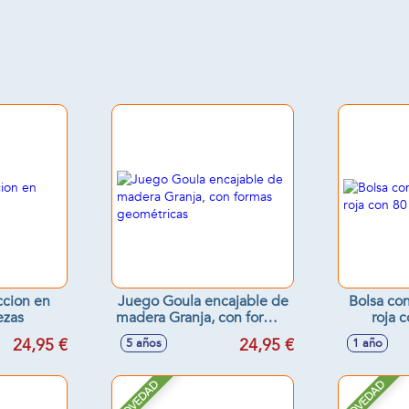
ccion en
Juego Goula encajable de
Bolsa con
ezas
madera Granja, con formas
roja 
geométricas
24,95 €
24,95 €
5 años
1 año
NOVEDAD
NOVEDAD