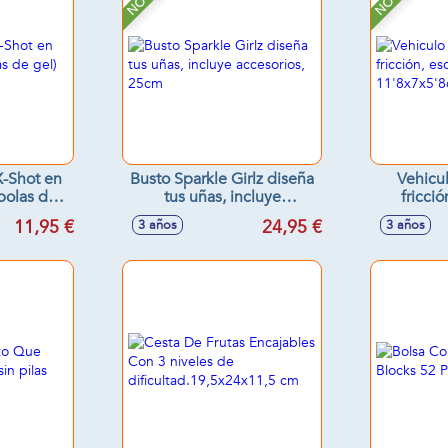
X-Shot en
Busto Sparkle Girlz diseña
Vehicu
 bolas de
tus uñas, incluye
fricció
cm
accesorios, 25cm
11'
11,95 €
24,95 €
3 años
3 años