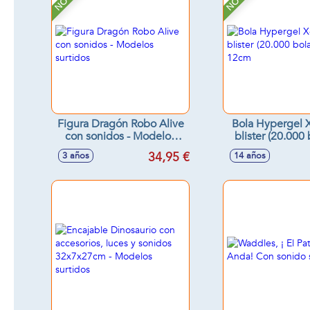
Figura Dragón Robo Alive
Bola Hypergel 
con sonidos - Modelos
blister (20.000
surtidos
gel) 12
34,95 €
3 años
14 años