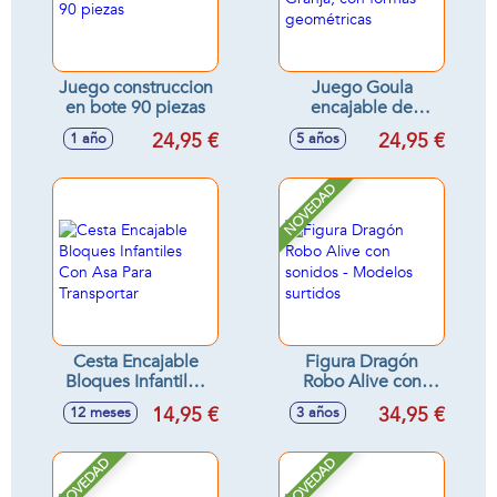
Juego construccion
Juego Goula
en bote 90 piezas
encajable de
madera Granja, con
24,95 €
24,95 €
1 año
5 años
formas geométricas
NOVEDAD
Cesta Encajable
Figura Dragón
Bloques Infantiles
Robo Alive con
Con Asa Para
sonidos - Modelos
14,95 €
34,95 €
12 meses
3 años
Transportar
surtidos
NOVEDAD
NOVEDAD