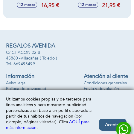
niveles de
Piezas.
16,95 €
21,95 €
12 meses
12 meses
dificultad.19,5x24x11,5
cm
REGALOS AVENIDA
C/ CHACON 22 B
45860 -
Villacañas
( Toledo )
669493499
Información
Atención al cliente
Aviso legal
Condiciones generales
Política de privacidad
Envío y devolución
Política de cookies
Contacto
Utilizamos cookies propias y de terceros para
Formas de pago
fines analíticos y para mostrarte publicidad
personalizada en base a un perfil elaborado a
partir de tus hábitos de navegación (por
ejemplo, páginas visitadas). Clica
AQUÍ para
Aceptar
más información
.