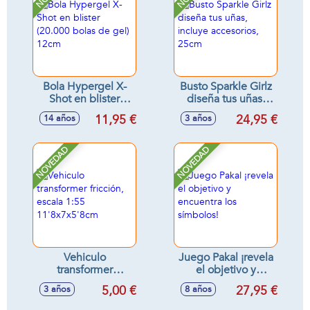
Bola Hypergel X-
Busto Sparkle Girlz
Shot en blister
diseña tus uñas,
(20.000 bolas de
incluye accesorios,
11,95 €
24,95 €
14 años
3 años
gel) 12cm
25cm
NOVEDAD
NOVEDAD
Vehiculo
Juego Pakal ¡revela
transformer
el objetivo y
fricción, escala 1:55
encuentra los
5,00 €
27,95 €
3 años
8 años
11'8x7x5'8cm
símbolos!