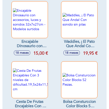
Encajable
Waddles, ¡ El Pato
Dinosaurio con
Que Anda! Con
accesorios, luces y
sonido sin pilas
15,00 €
19,95 €
18 meses
18 meses
sonidos
32x7x27cm -
Modelos surtidos
Cesta De Frutas
Bolsa Consturccion
Encajables Con 3
Color Blocks 52