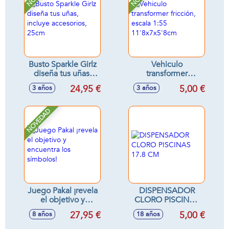
Busto Sparkle Girlz
Vehiculo
diseña tus uñas,
transformer
incluye accesorios,
fricción, escala 1:55
24,95 €
5,00 €
3 años
3 años
25cm
11'8x7x5'8cm
NOVEDAD
Juego Pakal ¡revela
DISPENSADOR
el objetivo y
CLORO PISCINAS
encuentra los
17.8 CM
27,95 €
5,00 €
8 años
18 años
símbolos!