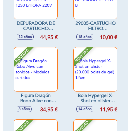
DEPURADORA DE
29005-CARTUCHO
CARTUCHO
FILTRO
KRYSTAL CLEAR
DEPURADORA-
44,95 €
10,00 €
12 años
18 años
1250 L/HORA
TIPO B
220V.
NOVEDAD
NOVEDAD
Figura Dragón
Bola Hypergel X-
Robo Alive con
Shot en blister
sonidos - Modelos
(20.000 bolas de
34,95 €
11,95 €
3 años
14 años
surtidos
gel) 12cm
NOVEDAD
NOVEDAD