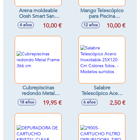
Arena moldeable
Mango Telescópico
Oosh Smart Sand
para Piscina
1Kg
3,20X240 Cm
10,00 €
10,00 €
4 años
12 años
Cubrepiscinas
Salabre
redondo Metal
Telescópico Acero
Frame 366 cm
Inoxidable 25X120
19,95 €
2,50 €
18 años
6 años
Cm Colores Sdos. -
Modelos surtidos