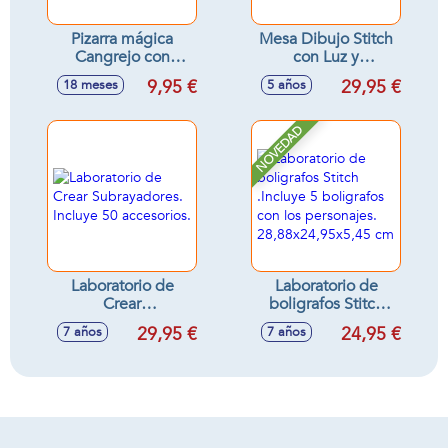
Pizarra mágica
Mesa Dibujo Stitch
Cangrejo con
con Luz y
accesorios -
accesorios.
9,95 €
29,95 €
18 meses
5 años
Modelos surtidos
NOVEDAD
Laboratorio de
Laboratorio de
Crear
boligrafos Stitch
Subrayadores.
.Incluye 5
29,95 €
24,95 €
7 años
7 años
Incluye 50
boligrafos con los
accesorios.
personajes.
28,88x24,95x5,45
cm