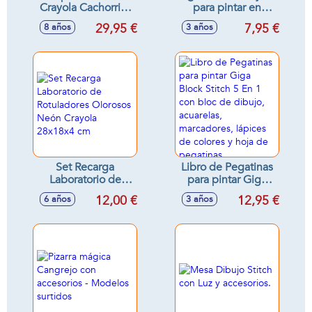
Crayola Cachorrito
para pintar en
¡Derrite la cera y
maletin con
29,95 €
7,95 €
8 años
3 años
crea tus dibujos en
pinturas 25x19 cm -
relieve! 30 x 30 x
Modelos surtidos
7,5 cm
Set Recarga
Libro de Pegatinas
Laboratorio de
para pintar Giga
Rotuladores
Block Stitch 5 En 1
12,00 €
12,95 €
6 años
3 años
Olorosos Neón
con bloc de dibujo,
Crayola 28x18x4
acuarelas,
cm
marcadores,
lápices de colores y
hoja de pegatinas