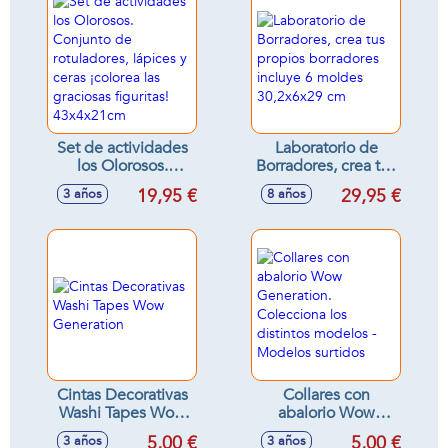
Set de actividades
Laboratorio de
los Olorosos.
Borradores, crea tus
Conjunto de
propios borradores
19,95 €
29,95 €
3 años
8 años
rotuladores, lápices
incluye 6 moldes
y ceras ¡colorea las
30,2x6x29 cm
graciosas figuritas!
43x4x21cm
Cintas Decorativas
Collares con
Washi Tapes Wow
abalorio Wow
Generation
Generation.
5,00 €
5,00 €
3 años
3 años