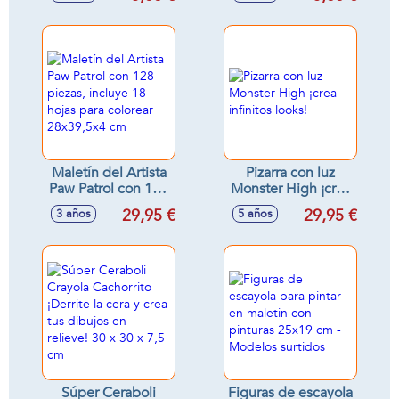
Colecciona los
distintos modelos -
Modelos surtidos
Maletín del Artista
Pizarra con luz
Paw Patrol con 128
Monster High ¡crea
piezas, incluye 18
infinitos looks!
29,95 €
29,95 €
3 años
5 años
hojas para colorear
28x39,5x4 cm
Súper Ceraboli
Figuras de escayola