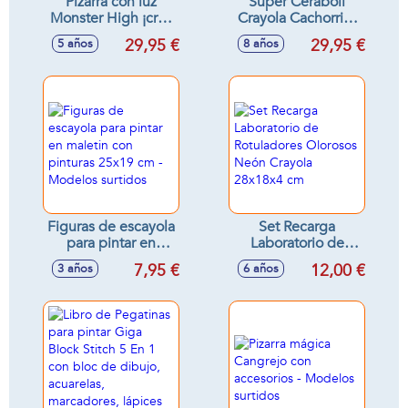
Pizarra con luz
Súper Ceraboli
Monster High ¡crea
Crayola Cachorrito
infinitos looks!
¡Derrite la cera y
29,95 €
29,95 €
5 años
8 años
crea tus dibujos en
relieve! 30 x 30 x
7,5 cm
Figuras de escayola
Set Recarga
para pintar en
Laboratorio de
maletin con
Rotuladores
7,95 €
12,00 €
3 años
6 años
pinturas 25x19 cm -
Olorosos Neón
Modelos surtidos
Crayola 28x18x4
cm