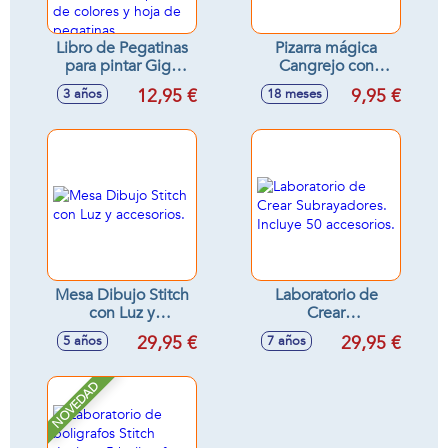
Libro de Pegatinas
Pizarra mágica
para pintar Giga
Cangrejo con
Block Stitch 5 En 1
accesorios -
12,95 €
9,95 €
3 años
18 meses
con bloc de dibujo,
Modelos surtidos
acuarelas,
marcadores,
lápices de colores y
hoja de pegatinas
Mesa Dibujo Stitch
Laboratorio de
con Luz y
Crear
accesorios.
Subrayadores.
29,95 €
29,95 €
5 años
7 años
Incluye 50
accesorios.
NOVEDAD