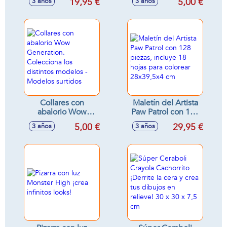
19,95 €
5,00 €
3 años
3 años
rotuladores, lápices
y ceras ¡colorea las
graciosas figuritas!
43x4x21cm
Collares con
Maletín del Artista
abalorio Wow
Paw Patrol con 128
Generation.
piezas, incluye 18
5,00 €
29,95 €
3 años
3 años
Colecciona los
hojas para colorear
distintos modelos -
28x39,5x4 cm
Modelos surtidos