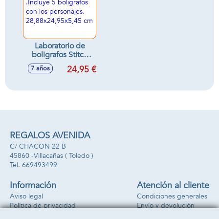
Laboratorio de
boligrafos Stitch
.Incluye 5
24,95 €
7 años
boligrafos con los
personajes.
28,88x24,95x5,45
cm
REGALOS AVENIDA
C/ CHACON 22 B
45860 -
Villacañas
( Toledo )
669493499
Información
Atención al cliente
Aviso legal
Condiciones generales
Política de privacidad
Envío y devolución
Política de cookies
Contacto