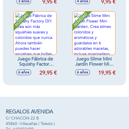
9,95 €
9,95 €
3 años
4 años
120 laminas con
138 preguntas en
preguntas.
120 laminas.
NOVEDAD
NOVEDAD
Juego Fábrica de
Juego Slime Mini
Squishy Factory
Jardín Flower Mini
DIY. Crea aún más
Garden. Crea
29,95 €
19,95 €
6 años
6 años
squishies suaves y
slimes coloridos y
coloridos que
aromáticos y
nunca. Ahora
guárdalos en 6
también puedes
adorables macetas,
hacer squishies
incluye
que brillan en la
invernadero.
oscuridad.
Decora a tu gusto
34x31x7,5cm
para crear tu propio
REGALOS AVENIDA
mundo floral.
C/ CHACON 22 B
27x25x9cm
45860 -
Villacañas
( Toledo )