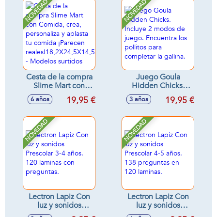
letras, cuentas,
reales!24,5X17X10cm
NOVEDAD
NOVEDAD
pegatinas y
- Modelos surtidos
simpáticos
personajes.
41,8x29x7,7 cm
Cesta de la compra
Juego Goula
Slime Mart con
Hidden Chicks.
Comida, crea,
Incluye 2 modos de
19,95 €
19,95 €
6 años
3 años
personaliza y
juego. Encuentra
aplasta tu comida
los pollitos para
¡Parecen
completar la
NOVEDAD
NOVEDAD
reales!18,2X24,5X14,5cm
gallina.
- Modelos surtidos
Lectron Lapiz Con
Lectron Lapiz Con
luz y sonidos
luz y sonidos
Prescolar 3-4 años.
Prescolar 4-5 años.