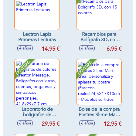
Lectron Lapiz
Recambios para
Primeras Lecturas
Bolígrafo 3D, con
15 colores
14,95 €
6,95 €
4 años
6 años
NOVEDAD
NOVEDAD
Laboratorio de
Bolsa de la compra
boligrafos de
Postres Slime Mart,
colores Creator
crea, personaliza y
29,95 €
12,95 €
6 años
6 años
Message.
aplasta tu postre
Bolígrafos con
¡Parecen