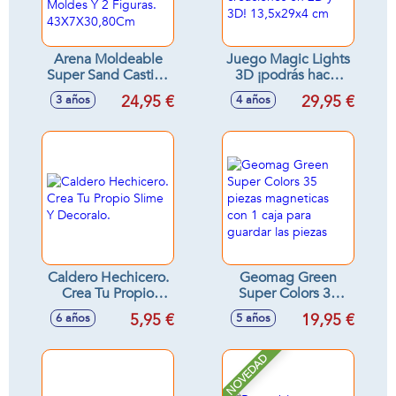
Arena Moldeable
Juego Magic Lights
Super Sand Castillo
3D ¡podrás hacer
Aventuras. Incluye
tus dibujos y
24,95 €
29,95 €
3 años
4 años
Arena Blanca, Azul,
creaciones en 2D y
8 Moldes Y 2
3D! 13,5x29x4 cm
Figuras.
43X7X30,80Cm
Caldero Hechicero.
Geomag Green
Crea Tu Propio
Super Colors 35
Slime Y Decoralo.
piezas magneticas
5,95 €
19,95 €
6 años
5 años
con 1 caja para
guardar las piezas
NOVEDAD