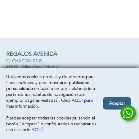
REGALOS AVENIDA
C/ CHACON 22 B
45860 -
Villacañas
( Toledo )
669493499
Utilizamos cookies propias y de terceros para
fines analíticos y para mostrarte publicidad
Información
Atención al cliente
personalizada en base a un perfil elaborado a
Aviso legal
Condiciones generales
partir de tus hábitos de navegación (por
Política de privacidad
Envío y devolución
ejemplo, páginas visitadas). Clica
AQUÍ para
Aceptar
Política de cookies
Contacto
más información
.
Formas de pago
Puedes aceptar todas las cookies pulsando el
botón “Aceptar” o configurarlas o rechazar su
uso clicando
AQUÍ
Filtrar
Borrar filtro