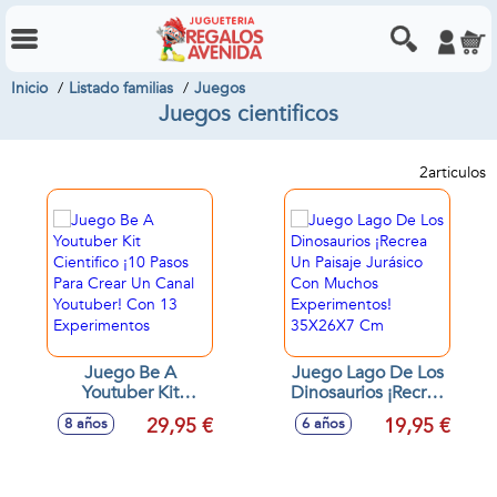
Inicio
Listado familias
Juegos
Juegos cientificos
2
articulos
Juego Be A
Juego Lago De Los
Youtuber Kit
Dinosaurios ¡Recrea
Cientifico ¡10 Pasos
Un Paisaje Jurásico
29,95 €
19,95 €
8 años
6 años
Para Crear Un Canal
Con Muchos
Youtuber! Con 13
Experimentos!
Experimentos
35X26X7 Cm