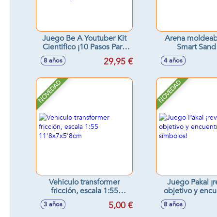
Juego Be A Youtuber Kit
Arena moldeab
Cientifico ¡10 Pasos Para
Smart Sand
Crear Un Canal Youtuber!
29,95 €
8 años
4 años
Con 13 Experimentos
NOVEDAD
NOVEDAD
Vehiculo transformer
Juego Pakal ¡r
fricción, escala 1:55
objetivo y encu
11'8x7x5'8cm
símbolo
5,00 €
3 años
8 años