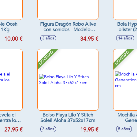
le Oosh
Figura Dragón Robo Alive
Bola Hyp
 1Kg
con sonidos - Modelos
blister 
surtidos
g
10,00 €
34,95 €
3 años
14 años
NOVEDAD
NOVEDAD
evela el
Bolso Playa Lilo Y Stitch
Mochila
entra los
Soleil Aloha 37x52x17cm
Gener
s!
40
27,95 €
19,95 €
3 años
5 años