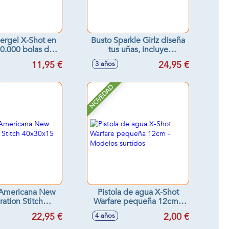
ergel X-Shot en
Busto Sparkle Girlz diseña
(20.000 bolas de
tus uñas, incluye
el) 12cm
accesorios, 25cm
11,95 €
24,95 €
3 años
NOVEDAD
 Americana New
Pistola de agua X-Shot
ation Stitch
Warfare pequeña 12cm -
x30x15 cm
Modelos surtidos
22,95 €
2,00 €
4 años