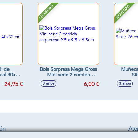
NOVEDAD
NOVEDAD
il de
Bola Sorpresa Mega Gross
Muñeca
ical 40x32
Mini serie 2 comida
Si
asquerosa 9'5 x 9'5 x
24,95 €
6,00 €
3 años
3 años
9'5cm
ión
Aten
Cond