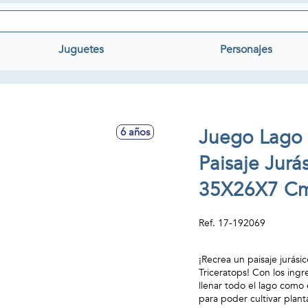
Juguetes
Personajes
Juego Lago 
6 años
Paisaje Jur
35X26X7 C
Ref.
17-192069
¡Recrea un paisaje jurási
Triceratops! Con los ingr
llenar todo el lago como 
para poder cultivar plant