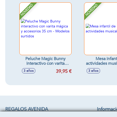
NOVEDAD
NOVEDAD
Peluche Magic Bunny
Mesa infant
interactivo con varita
actividades mus
mágica y accesorios 35 cm
cm
39,95 €
3 años
3 años
- Modelos surtidos
REGALOS AVENIDA
Informac
C/ CHACON 22 B
Aviso legal