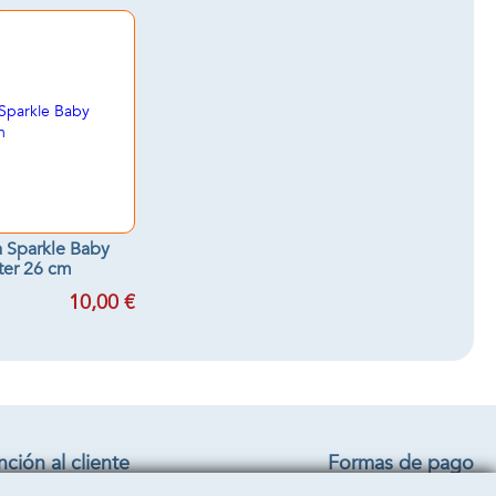
 Sparkle Baby
tter 26 cm
10,00 €
ción al cliente
Formas de pago
iciones generales