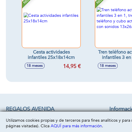
Cesta actividades
Tren teléfono ac
infantiles 25x18x14cm
infantiles 3 en 
teléfono y 
14,95 €
18 meses
18 meses
actividades, co
13x26x1
REGALOS AVENIDA
Informac
C/ CHACON 22 B
Aviso legal
Utilizamos cookies propias y de terceros para fines analíticos y par
45860 -
Villacañas
( Toledo )
Política de 
páginas visitadas). Clica
AQUÍ para más información
.
669493499
Política de 