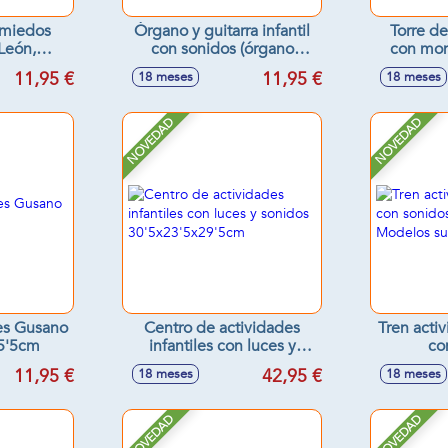
amiedos
Órgano y guitarra infantil
Torre d
León,
con sonidos (órgano
con mon
 luces y
22x15x2cm y guitarra
32x2
11,95 €
11,95 €
18 meses
18 meses
jantes
33x16x4cm) - Modelos
Modelos
surtidos
s
NOVEDAD
NOVEDAD
des Gusano
Centro de actividades
Tren activ
5'5cm
infantiles con luces y
co
sonidos 30'5x23'5x29'5cm
16'5x8'5
11,95 €
42,95 €
18 meses
18 meses
NOVEDAD
NOVEDAD