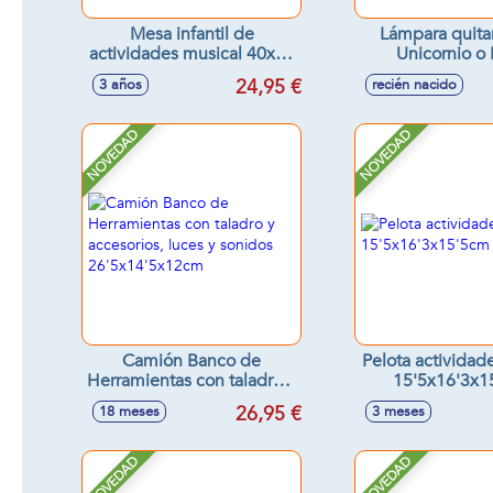
Mesa infantil de
Lámpara quit
actividades musical 40x32
Unicornio o 
cm
tentetieso con
24,95 €
3 años
recién nacido
sonidos rela
11x18x9cm - 
surtido
NOVEDAD
NOVEDAD
Camión Banco de
Pelota activida
Herramientas con taladro y
15'5x16'3x1
accesorios, luces y sonidos
26,95 €
18 meses
3 meses
26'5x14'5x12cm
NOVEDAD
NOVEDAD