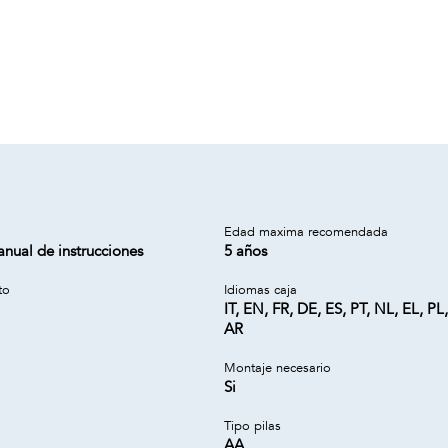
a
Edad maxima recomendada
nual de instrucciones
5 años
to
Idiomas caja
IT, EN, FR, DE, ES, PT, NL, EL, PL
AR
Montaje necesario
Si
Tipo pilas
AA