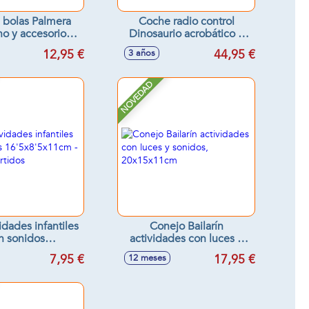
e bolas Palmera
Coche radio control
o y accesorios
Dinosaurio acrobático 5
9'5x12'30cm
ruedas, escala 1:15 con
12,95 €
44,95 €
3 años
luces 22'5x32'5x16'8cm
NOVEDAD
idades infantiles
Conejo Bailarín
n sonidos
actividades con luces y
x11cm - Modelos
sonidos, 20x15x11cm
7,95 €
17,95 €
12 meses
surtidos