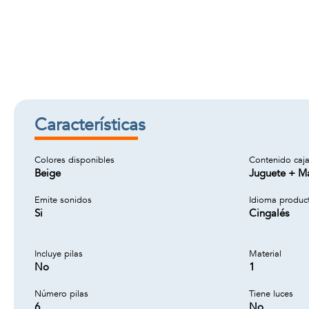
Características
Colores disponibles
Contenido caj
Beige
Juguete + Ma
Emite sonidos
Idioma produc
Si
Cingalés
Incluye pilas
Material
No
1
Número pilas
Tiene luces
6
No