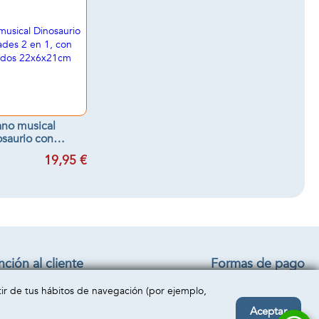
no musical
saurio con
des 2 en 1, con
19,95 €
s y sonidos
x6x21cm
ción al cliente
Formas de pago
iciones generales
rtir de tus hábitos de navegación (por ejemplo,
o y devolución
acto
Aceptar