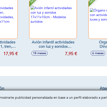
tividades
Avión infantil actividades
Órga
1, tren,
con luz y sonidos
Dino
cubo
17x11x10cm - Modelos
activida
17,95 €
7,95 €
18 meses
6 meses
n sonidos
surtidos
luce
1cm
22
ión
Aten
Cond
a mostrarte publicidad personalizada en base a un perfil elaborado a pa
privacidad
Enví
cookies
Cont