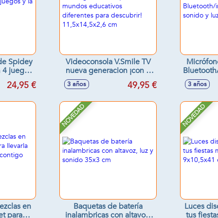
 de Spidey
Videoconsola V.Smile TV
Micrófon
 4 juegos
nueva generacion ¡con 6
Bluetooth
e Spidey
mundos educativos
so
24,95 €
49,95 €
3 años
3 años
3 cm
diferentes para descubrir!
11,5x14,5x2,6 cm
NOVEDAD
NOVEDAD
ezclas en
Baquetas de batería
Luces dis
et para
inalambricas con altavoz,
tus fiest