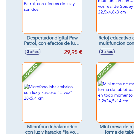
Despertador digital Paw
Reloj educativo
Patrol, con efectos de luz y
multifuncion con
sonidos
y la voz real d
29,95 €
3 años
3 años
22,5x4,8x
NOVEDAD
NOVEDAD
Microfono inhalambrico
Mini mesa de m
con luz y karaoke "la voz"
forma de tabl