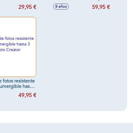
0,5x41 cm
DJ 20x60x19 cm
29,95 €
59,95 €
8 años
 fotos resistente
sumergible hasta
, Photo Creator
49,95 €
terproof