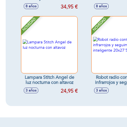
28x5,4 cm
llevarla en tod
34,95 €
8 años
8 años
contigo 2,2x24
NOVEDAD
NOVEDAD
Lampara Stitch Angel de
Robot radio con
luz nocturna con altavoz
infrarrojos y se
inteligen
24,95 €
3 años
3 años
20x27'50x9