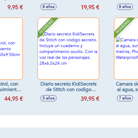
o momento
luz y sonido 35x3 cm
9x1
9,95 €
19,95 €
8 años
8 años
,5x14 cm
NOVEDAD
NOVEDAD
trol, con
Diario secreto KidiSecrets
Camara de
guimiento
de Stitch con codigo
al agua, 
te
secreto. Incluye un
3 metros
44,95 €
39,95 €
5 años
7 años
'50cm
cuaderno y
Wa
compartimento oculto.
Con la voz real de los
personajes. 28x6,5x24 cm