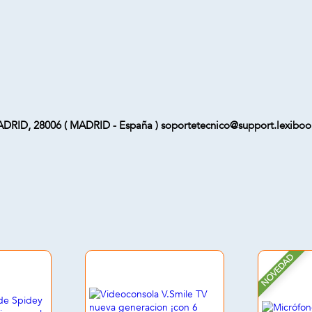
RID, 28006 ( MADRID - España ) soportetecnico@support.lexibo
NOVEDAD